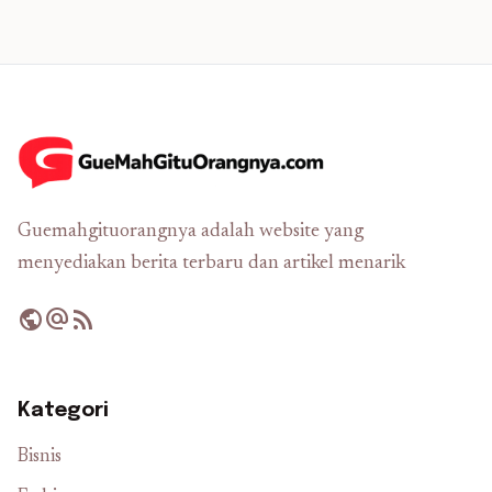
Guemahgituorangnya adalah website yang
menyediakan berita terbaru dan artikel menarik
public
alternate_email
rss_feed
Kategori
Bisnis