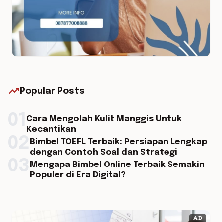
trending_up
Popular Posts
01
Cara Mengolah Kulit Manggis Untuk
Kecantikan
02
Bimbel TOEFL Terbaik: Persiapan Lengkap
dengan Contoh Soal dan Strategi
03
Mengapa Bimbel Online Terbaik Semakin
Populer di Era Digital?
AD