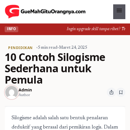
menu
Ingin upgrade skill tanpa ribet? Temuka
INFO
PENDIDIKAN
•
5 min read
•
Maret 24, 2025
10 Contoh Silogisme
Sederhana untuk
Pemula
Admin
ios_share
bookmark_add
Author
Silogisme adalah salah satu bentuk penalaran
deduktif yang berasal dari pemikiran logis. Dalam