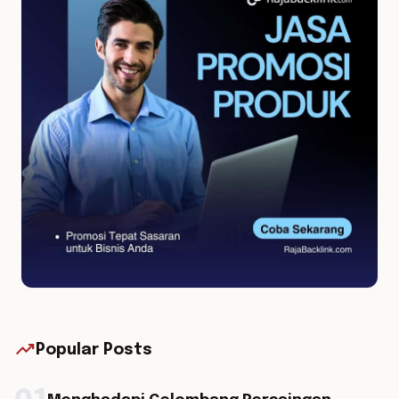
trending_up
Popular Posts