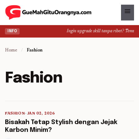
menu
Ingin upgrade skill tanpa ribet? Temukan 
INFO
Home
/
Fashion
Fashion
FASHION
•
JAN 02, 2026
5 min read
Bisakah Tetap Stylish dengan Jejak
Karbon Minim?