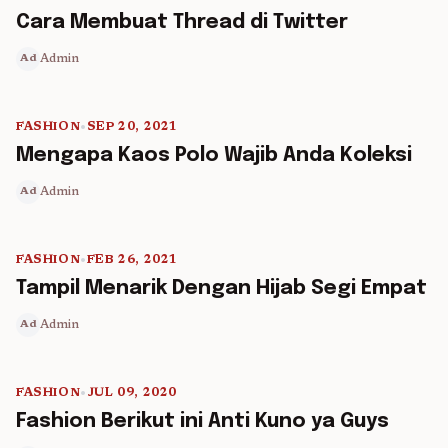
5 min read
Cara Membuat Thread di Twitter
Admin
Ad
FASHION
•
SEP 20, 2021
5 min read
Mengapa Kaos Polo Wajib Anda Koleksi
Admin
Ad
FASHION
•
FEB 26, 2021
5 min read
Tampil Menarik Dengan Hijab Segi Empat
Admin
Ad
FASHION
•
JUL 09, 2020
5 min read
Fashion Berikut ini Anti Kuno ya Guys