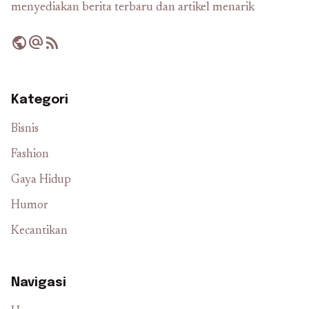
menyediakan berita terbaru dan artikel menarik
public
alternate_email
rss_feed
Kategori
Bisnis
Fashion
Gaya Hidup
Humor
Kecantikan
Navigasi