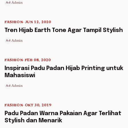
Admin
Ad
FASHION
•
JUN 12, 2020
5 min read
Tren Hijab Earth Tone Agar Tampil Stylish
Admin
Ad
FASHION
•
FEB 08, 2020
5 min read
Inspirasi Padu Padan Hijab Printing untuk
Mahasiswi
Admin
Ad
FASHION
•
OKT 30, 2019
5 min read
Padu Padan Warna Pakaian Agar Terlihat
Stylish dan Menarik