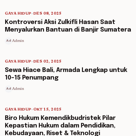
GAYA HIDUP
•
DES 08, 2025
5 min read
Kontroversi Aksi Zulkifli Hasan Saat
Menyalurkan Bantuan di Banjir Sumatera
Admin
Ad
GAYA HIDUP
•
DES 02, 2025
5 min read
Sewa Hiace Bali, Armada Lengkap untuk
10–15 Penumpang
Admin
Ad
GAYA HIDUP
•
OKT 15, 2025
5 min read
Biro Hukum Kemendikbudristek Pilar
Kepastian Hukum dalam Pendidikan,
Kebudayaan, Riset & Teknologi