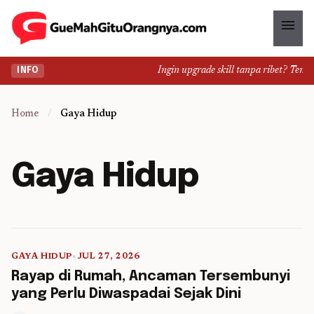
menu
Ingin upgrade skill tanpa ribet? Temukan
INFO
Home
/
Gaya Hidup
Gaya Hidup
GAYA HIDUP
•
JUL 27, 2026
5 min read
Rayap di Rumah, Ancaman Tersembunyi
yang Perlu Diwaspadai Sejak Dini