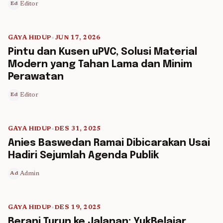
Editor
Ed
GAYA HIDUP
•
JUN 17, 2026
5 min read
Pintu dan Kusen uPVC, Solusi Material
Modern yang Tahan Lama dan Minim
Perawatan
Editor
Ed
GAYA HIDUP
•
DES 31, 2025
5 min read
Anies Baswedan Ramai Dibicarakan Usai
Hadiri Sejumlah Agenda Publik
Admin
Ad
GAYA HIDUP
•
DES 19, 2025
5 min read
Berani Turun ke Jalanan: YukBelajar