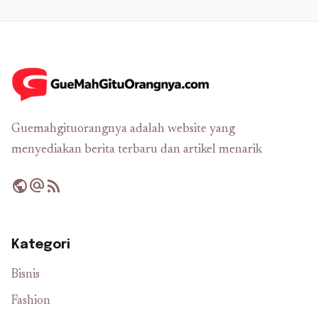
Guemahgituorangnya adalah website yang
menyediakan berita terbaru dan artikel menarik
public
alternate_email
rss_feed
Kategori
Bisnis
Fashion