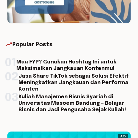
trending_up
Popular Posts
01
Mau FYP? Gunakan Hashtag Ini untuk
Maksimalkan Jangkauan Kontenmu!
02
Jasa Share TikTok sebagai Solusi Efektif
Meningkatkan Jangkauan dan Performa
Konten
03
Kuliah Manajemen Bisnis Syariah di
Universitas Masoem Bandung – Belajar
Bisnis dan Jadi Pengusaha Sejak Kuliah!
AD