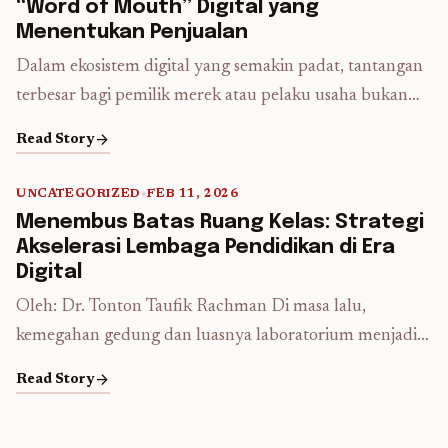
fasilitas negara yang dinilai kurang terawat, seperti
“Word of Mouth” Digital yang
bangunan kantor yang rusak, pagar fasilitas publik yang
Menentukan Penjualan
copot, serta papan nama ...
Read more
Dalam ekosistem digital yang semakin padat, tantangan
terbesar bagi pemilik merek atau pelaku usaha bukan
lagi sekadar “bagaimana agar produk saya terlihat,”
arrow_forward
Read Story
melainkan “bagaimana agar produk saya dipercaya.”
Iklan berbayar mungkin bisa memberikan jangkauan
UNCATEGORIZED
•
FEB 11, 2026
(reach), tetapi kepercayaan (trust) sering kali lahir dari
5 min read
Menembus Batas Ruang Kelas: Strategi
pihak ketiga yang dianggap netral. Di sinilah peran
Akselerasi Lembaga Pendidikan di Era
blogger menjadi sangat menentukan dalam ...
Read
Digital
more
Oleh: Dr. Tonton Taufik Rachman Di masa lalu,
kemegahan gedung dan luasnya laboratorium menjadi
tolok ukur utama martabat sebuah sekolah atau
arrow_forward
Read Story
universitas. Namun hari ini, realitas telah bergeser.
Persaingan sesungguhnya tidak lagi hanya terjadi di atas