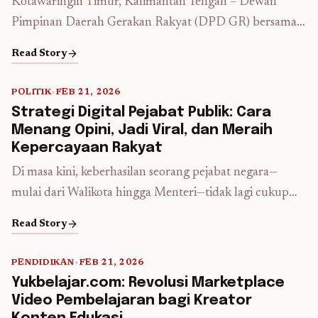
Kotawaringin Timur, Kalimantan Tengah – Dewan
Pimpinan Daerah Gerakan Rakyat (DPD GR) bersama
DPC GR Kotawaringin Timur kembali menunjukkan
arrow_forward
Read Story
kepedulian nyata terhadap masyarakat melalui aksi
sosial yang penuh makna. Sabtu (7/3/2026), organisasi
POLITIK
•
FEB 21, 2026
ini menggelar pembagian takjil gratis kepada para
5 min read
Strategi Digital Pejabat Publik: Cara
pengguna jalan di jalur protokol kota. Kegiatan ini
Menang Opini, Jadi Viral, dan Meraih
bukan sekadar pemberian makanan untuk berbuka
Kepercayaan Rakyat
puasa, tetapi ...
Read more
Di masa kini, keberhasilan seorang pejabat negara—
mulai dari Walikota hingga Menteri—tidak lagi cukup
hanya diukur dari kinerja di lapangan. Di era
arrow_forward
Read Story
smartphone, penilaian publik berpindah ke layar digital.
Jika sebuah kebijakan atau prestasi diunggah di media
PENDIDIKAN
•
FEB 21, 2026
sosial namun sepi interaksi, publik akan menganggap
5 min read
Yukbelajar.com: Revolusi Marketplace
pejabat tersebut tidak populer atau kinerjanya tidak
Video Pembelajaran bagi Kreator
dirasakan. Namun, promosi di media ...
Read more