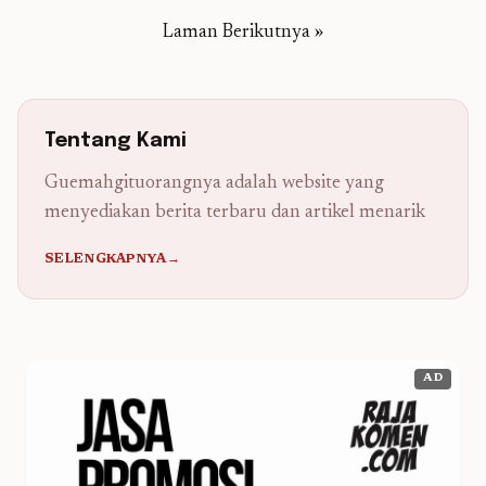
tanah seluas hektaran, melainkan pada sejauh mana
Laman Berikutnya »
institusi kita mampu “hadir” dan menyentuh layar
ponsel calon siswa. Memahami strategi ...
Read more
Tentang Kami
Guemahgituorangnya adalah website yang
menyediakan berita terbaru dan artikel menarik
SELENGKAPNYA→
AD