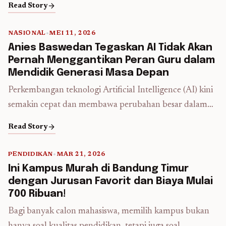
arrow_forward
Read Story
perawatan kini menjadi aspek penting yang diperhatikan
oleh pemilik rumah maupun pengembang properti.
NASIONAL
•
MEI 11, 2026
Salah satu material yang semakin populer dan banyak
5 min read
Anies Baswedan Tegaskan AI Tidak Akan
digunakan adalah uPVC atau Unplasticized Polyvinyl
Pernah Menggantikan Peran Guru dalam
Chloride. uPVC merupakan material berbasis polimer
Mendidik Generasi Masa Depan
yang dirancang tanpa tambahan bahan ...
Read more
Perkembangan teknologi Artificial Intelligence (AI) kini
semakin cepat dan membawa perubahan besar dalam
berbagai bidang kehidupan. Dunia pendidikan menjadi
arrow_forward
Read Story
salah satu sektor yang paling merasakan dampak
kemajuan teknologi digital. Kehadiran AI membuat
PENDIDIKAN
•
MAR 21, 2026
proses belajar menjadi lebih mudah, praktis, dan cepat.
5 min read
Ini Kampus Murah di Bandung Timur
Siswa dapat memperoleh informasi dalam hitungan
dengan Jurusan Favorit dan Biaya Mulai
detik, memahami materi pelajaran secara instan, hingga
700 Ribuan!
menyelesaikan tugas ...
Read more
Bagi banyak calon mahasiswa, memilih kampus bukan