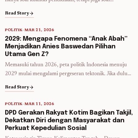
hanya soal kualitas pendidikan, tetapi juga soal
keterjangkauan biaya. Di tengah meningkatnya biaya
arrow_forward
Read Story
pendidikan tinggi di kota-kota besar, Bandung Timur
hadir sebagai alternatif menarik dengan biaya kuliah
POLITIK
•
MAR 21, 2026
yang relatif lebih ramah di kantong. Salah satu kampus
5 min read
2029: Mengapa Fenomena “Anak Abah”
yang sering menjadi pilihan adalah Universitas Ma’soem,
Menjadikan Anies Baswedan Pilihan
yang menawarkan berbagai program studi ...
Read more
Utama Gen Z?
Memasuki tahun 2026, peta politik Indonesia menuju
2029 mulai mengalami pergeseran tektonik. Jika dulu
pemenang pemilu ditentukan oleh siapa yang paling
arrow_forward
Read Story
sering muncul di iklan televisi atau baliho raksasa, kini
“raja” sesungguhnya adalah mereka yang menguasai
POLITIK
•
MAR 11, 2026
algoritma dan hati Generasi Z. Di tengah riuh rendah
5 min read
DPD Gerakan Rakyat Kotim Bagikan Takjil,
bursa calon pemimpin masa depan, satu nama muncul
Dekatkan Diri dengan Masyarakat dan
dengan resonansi ...
Read more
Perkuat Kepedulian Sosial