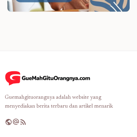
Guemahgituorangnya adalah website yang
menyediakan berita terbaru dan artikel menarik
public
alternate_email
rss_feed