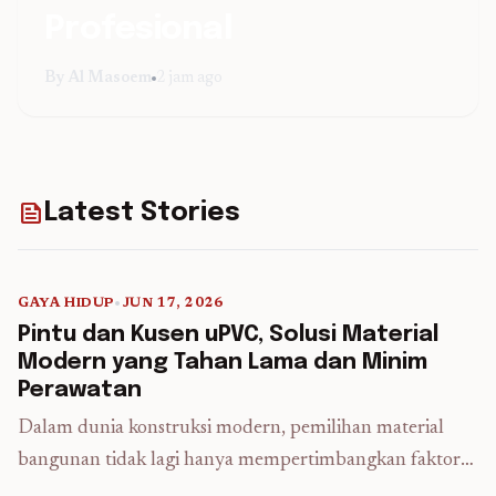
GAYA HIDUP
UNCATEGORIZED
Profesional
Rayap di Rumah, Ancaman
Ketika Ahmad Haikal Hasan Jadi
Tersembunyi yang Perlu Diwaspadai
Profesor Kehormatan, Apa
By Al Masoem
2 jam ago
Sejak Dini
Dampaknya untuk Indonesia?
feed
Latest Stories
GAYA HIDUP
•
JUN 17, 2026
5 min read
Pintu dan Kusen uPVC, Solusi Material
Modern yang Tahan Lama dan Minim
Perawatan
Dalam dunia konstruksi modern, pemilihan material
bangunan tidak lagi hanya mempertimbangkan faktor
estetika. Ketahanan, efisiensi, dan kemudahan