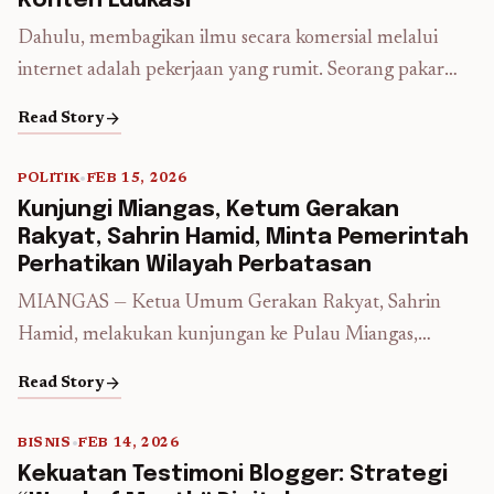
Konten Edukasi
Dahulu, membagikan ilmu secara komersial melalui
internet adalah pekerjaan yang rumit. Seorang pakar
masak, ahli pemrograman, atau guru bahasa yang ingin
arrow_forward
Read Story
menjual video tutorialnya harus menghadapi tembok
teknis yang tinggi: membangun situs web sendiri,
POLITIK
•
FEB 15, 2026
menyewa server, mengatur sistem pembayaran
5 min read
Kunjungi Miangas, Ketum Gerakan
(payment gateway), hingga memastikan keamanan video
Rakyat, Sahrin Hamid, Minta Pemerintah
agar tidak mudah dibajak. Namun, lanskap edukasi
Perhatikan Wilayah Perbatasan
digital Indonesia kini ...
Read more
MIANGAS — Ketua Umum Gerakan Rakyat, Sahrin
Hamid, melakukan kunjungan ke Pulau Miangas,
Kabupaten Kepulauan Talaud, Sulawesi Utara, Sabtu
arrow_forward
Read Story
(14/2/2026), untuk melihat langsung kondisi wilayah
perbatasan Indonesia dengan Filipina. Dalam
BISNIS
•
FEB 14, 2026
kunjungan tersebut, Sahrin menyoroti kondisi sejumlah
5 min read
Kekuatan Testimoni Blogger: Strategi