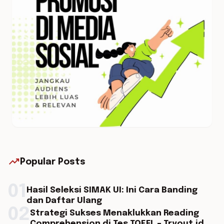
trending_up
Popular Posts
01
Hasil Seleksi SIMAK UI: Ini Cara Banding
dan Daftar Ulang
02
Strategi Sukses Menaklukkan Reading
Comprehension di Tes TOEFL – Tryout.id