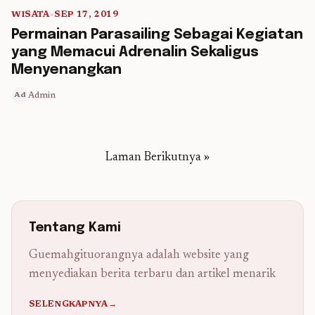
WISATA
•
SEP 17, 2019
5 min read
Permainan Parasailing Sebagai Kegiatan
yang Memacui Adrenalin Sekaligus
Menyenangkan
Admin
Ad
Laman Berikutnya »
Tentang Kami
Guemahgituorangnya adalah website yang
menyediakan berita terbaru dan artikel menarik
SELENGKAPNYA→