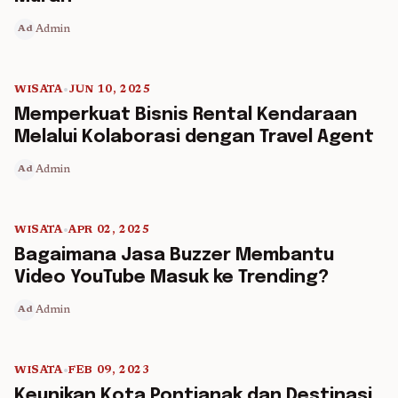
Admin
Ad
WISATA
•
JUN 10, 2025
5 min read
Memperkuat Bisnis Rental Kendaraan
Melalui Kolaborasi dengan Travel Agent
Admin
Ad
WISATA
•
APR 02, 2025
5 min read
Bagaimana Jasa Buzzer Membantu
Video YouTube Masuk ke Trending?
Admin
Ad
WISATA
•
FEB 09, 2023
5 min read
Keunikan Kota Pontianak dan Destinasi