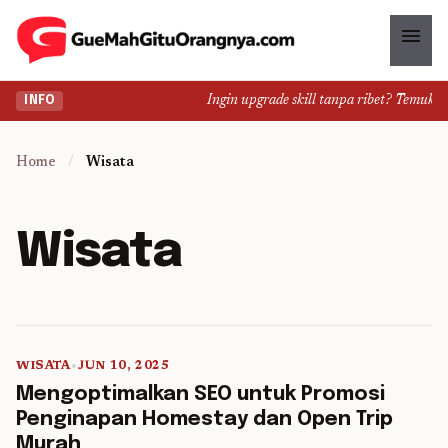
menu
Ingin upgrade skill tanpa ribet? Temukan ke
INFO
Home
/
Wisata
Wisata
WISATA
•
JUN 10, 2025
5 min read
Mengoptimalkan SEO untuk Promosi
Penginapan Homestay dan Open Trip
Murah