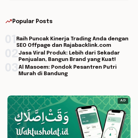
trending_up
Popular Posts
01
Raih Puncak Kinerja Trading Anda dengan
SEO Offpage dan Rajabacklink.com
02
Jasa Viral Produk: Lebih dari Sekadar
Penjualan, Bangun Brand yang Kuat!
03
Al Masoem: Pondok Pesantren Putri
Murah di Bandung
AD