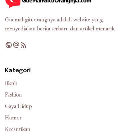
Guemahgituorangnya adalah website yang
menyediakan berita terbaru dan artikel menarik
public
alternate_email
rss_feed
Kategori
Bisnis
Fashion
Gaya Hidup
Humor
Kecantikan