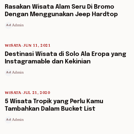
5 min read
Rasakan Wisata Alam Seru Di Bromo
Dengan Menggunakan Jeep Hardtop
Admin
Ad
WISATA
•
JUN 11, 2021
5 min read
Destinasi Wisata di Solo Ala Eropa yang
Instagramable dan Kekinian
Admin
Ad
WISATA
•
JUL 21, 2020
5 min read
5 Wisata Tropik yang Perlu Kamu
Tambahkan Dalam Bucket List
Admin
Ad