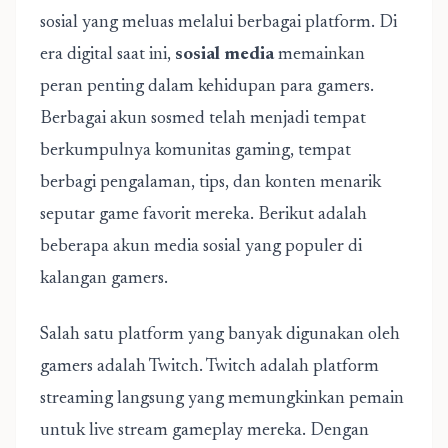
sosial yang meluas melalui berbagai platform. Di
era digital saat ini,
sosial media
memainkan
peran penting dalam kehidupan para gamers.
Berbagai akun sosmed telah menjadi tempat
berkumpulnya komunitas gaming, tempat
berbagi pengalaman, tips, dan konten menarik
seputar game favorit mereka. Berikut adalah
beberapa akun media sosial yang populer di
kalangan gamers.
Salah satu platform yang banyak digunakan oleh
gamers adalah Twitch. Twitch adalah platform
streaming langsung yang memungkinkan pemain
untuk live stream gameplay mereka. Dengan