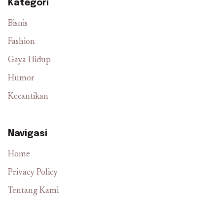
Kategori
Bisnis
Fashion
Gaya Hidup
Humor
Kecantikan
Navigasi
Home
Privacy Policy
Tentang Kami