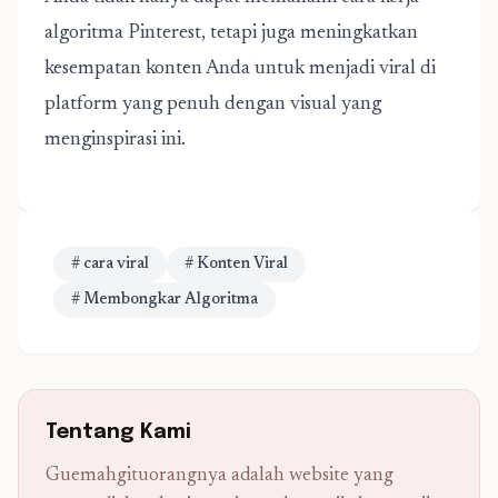
algoritma Pinterest, tetapi juga meningkatkan
kesempatan konten Anda untuk menjadi viral di
platform yang penuh dengan visual yang
menginspirasi ini.
# cara viral
# Konten Viral
# Membongkar Algoritma
Tentang Kami
Guemahgituorangnya adalah website yang