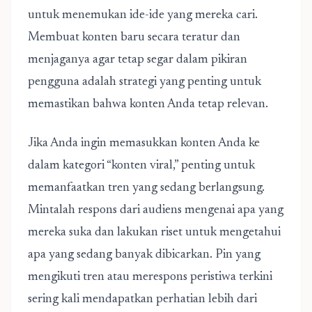
untuk menemukan ide-ide yang mereka cari.
Membuat konten baru secara teratur dan
menjaganya agar tetap segar dalam pikiran
pengguna adalah strategi yang penting untuk
memastikan bahwa konten Anda tetap relevan.
Jika Anda ingin memasukkan konten Anda ke
dalam kategori “konten viral,” penting untuk
memanfaatkan tren yang sedang berlangsung.
Mintalah respons dari audiens mengenai apa yang
mereka suka dan lakukan riset untuk mengetahui
apa yang sedang banyak dibicarkan. Pin yang
mengikuti tren atau merespons peristiwa terkini
sering kali mendapatkan perhatian lebih dari