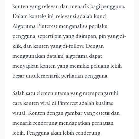
konten yang relevan dan menarik bagi pengguna.
Dalam konteks ini, relevansi adalah kunci.
Algoritma Pinterest menganalisis perilaku
pengguna, seperti pin yang disimpan, pin yang di-
klik, dan konten yang di-follow. Dengan
menggunakan data ini, algoritma dapat
menyajikan konten yang memiliki peluang lebih
besar untuk menarik perhatian pengguna.
Salah satu elemen utama yang mempengaruhi
cara konten viral di Pinterest adalah kualitas
visual. Konten dengan gambar yang estetis dan
menarik cenderung mendapatkan perhatian
lebih. Pengguna akan lebih cenderung