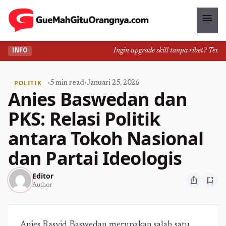
menu
Ingin upgrade skill tanpa ribet? Temukan 
INFO
POLITIK
•
5 min read
•
Januari 25, 2026
Anies Baswedan dan
PKS: Relasi Politik
antara Tokoh Nasional
dan Partai Ideologis
Editor
ios_share
bookmark_add
Author
Anies Rasyid Baswedan merupakan salah satu