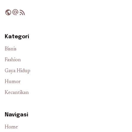
public
alternate_email
rss_feed
Kategori
Bisnis
Fashion
Gaya Hidup
Humor
Kecantikan
Navigasi
Home