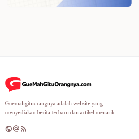
Guemahgituorangnya adalah website yang
menyediakan berita terbaru dan artikel menarik
public
alternate_email
rss_feed