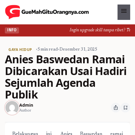
menu
Ingin upgrade skill tanpa ribet? Temuka
INFO
GAYA HIDUP
•
5 min read
•
Desember 31, 2025
Anies Baswedan Ramai
Dibicarakan Usai Hadiri
Sejumlah Agenda
Publik
Admin
ios_share
bookmark_add
Author
Belakangan ini, Anies Baswedan ramai