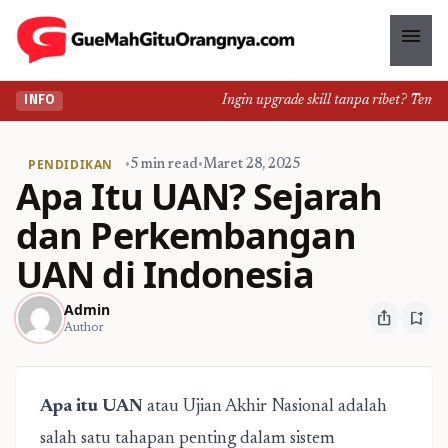
menu
Ingin upgrade skill tanpa ribet? Temukan
INFO
PENDIDIKAN
•
5 min read
•
Maret 28, 2025
Apa Itu UAN? Sejarah
dan Perkembangan
UAN di Indonesia
Admin
ios_share
bookmark_add
Author
Apa itu UAN
atau Ujian Akhir Nasional adalah
salah satu tahapan penting dalam sistem