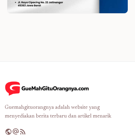
Guemahgituorangnya adalah website yang
menyediakan berita terbaru dan artikel menarik
public
alternate_email
rss_feed