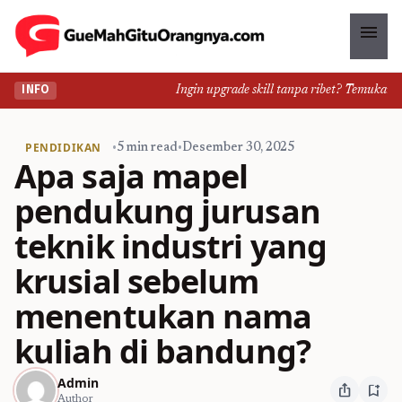
menu
Ingin upgrade skill tanpa ribet? Temukan kelas 
INFO
PENDIDIKAN
•
5 min read
•
Desember 30, 2025
Apa saja mapel
pendukung jurusan
teknik industri yang
krusial sebelum
menentukan nama
kuliah di bandung?
Admin
ios_share
bookmark_add
Author