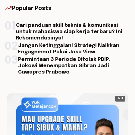
trending_up
Popular Posts
01
Cari panduan skill teknis & komunikasi
untuk mahasiswa siap kerja terbaru? Ini
Rekomendasinya!
02
Jangan Ketinggalan! Strategi Naikkan
Engagement Pakai Jasa View
03
Permintaan 3 Periode Ditolak PDIP,
Jokowi Menempatkan Gibran Jadi
Cawapres Prabowo
AD