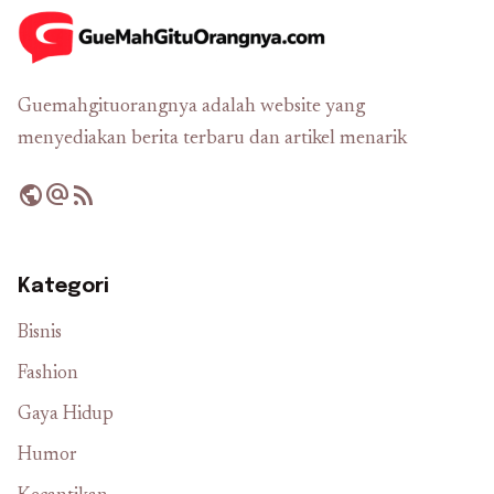
Guemahgituorangnya adalah website yang
menyediakan berita terbaru dan artikel menarik
public
alternate_email
rss_feed
Kategori
Bisnis
Fashion
Gaya Hidup
Humor