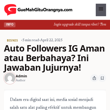
menu
Ingin upgrade skill tanpa ribet? Temukan 
INFO
BISNIS
•
5 min read
•
April 22, 2025
Auto Followers IG Aman
atau Berbahaya? Ini
Jawaban Jujurnya!
Admin
ios_share
bookmark_add
Author
Dalam era digital saat ini, media sosial menjadi
salah satu alat paling efektif untuk membangun