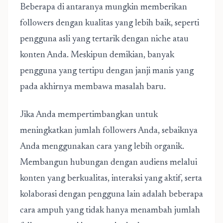
Beberapa di antaranya mungkin memberikan
followers dengan kualitas yang lebih baik, seperti
pengguna asli yang tertarik dengan niche atau
konten Anda. Meskipun demikian, banyak
pengguna yang tertipu dengan janji manis yang
pada akhirnya membawa masalah baru.
Jika Anda mempertimbangkan untuk
meningkatkan jumlah followers Anda, sebaiknya
Anda menggunakan cara yang lebih organik.
Membangun hubungan dengan audiens melalui
konten yang berkualitas, interaksi yang aktif, serta
kolaborasi dengan pengguna lain adalah beberapa
cara ampuh yang tidak hanya menambah jumlah