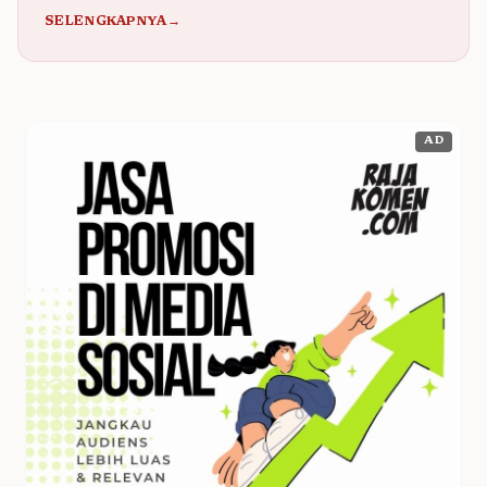
SELENGKAPNYA→
AD