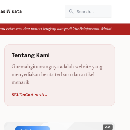
search
asi
Wisata
 dan materi lengkap hanya di YukBelajar.com. Mulai langkah suksesmu hari ini
Tentang Kami
Guemahgituorangnya adalah website yang
menyediakan berita terbaru dan artikel
menarik
SELENGKAPNYA→
AD