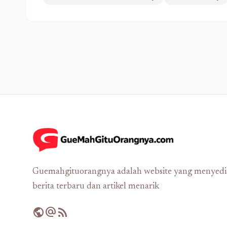
Guemahgituorangnya adalah website yang menyed
berita terbaru dan artikel menarik
public
alternate_email
rss_feed