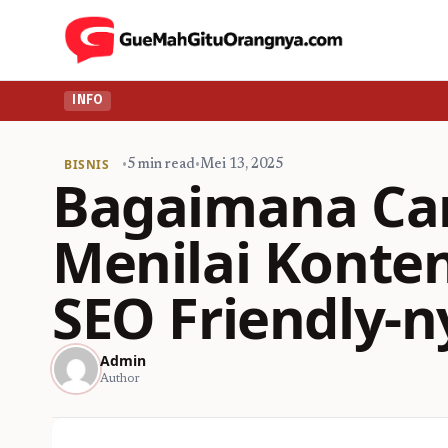
INFO
BISNIS
•
5 min read
•
Mei 13, 2025
Bagaimana Ca
Menilai Konte
SEO Friendly-n
Admin
Author