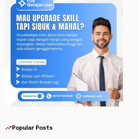
trending_up
Popular Posts