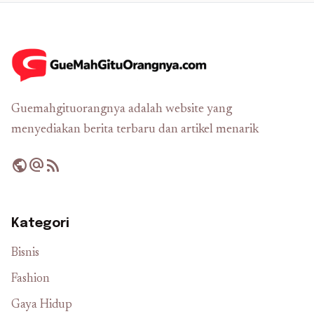
Guemahgituorangnya adalah website yang
menyediakan berita terbaru dan artikel menarik
public
alternate_email
rss_feed
Kategori
Bisnis
Fashion
Gaya Hidup