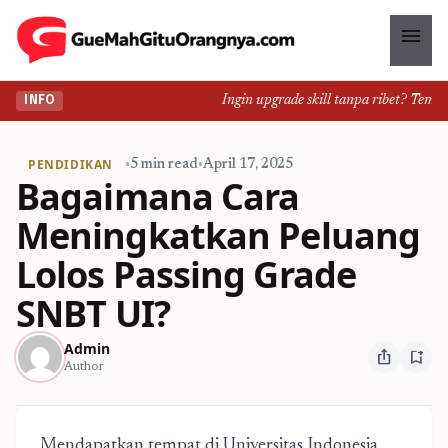
menu
Ingin upgrade skill tanpa ribet? Temukan 
INFO
PENDIDIKAN
•
5 min read
•
April 17, 2025
Bagaimana Cara
Meningkatkan Peluang
Lolos Passing Grade
SNBT UI?
Admin
ios_share
bookmark_add
Author
Mendapatkan tempat di Universitas Indonesia