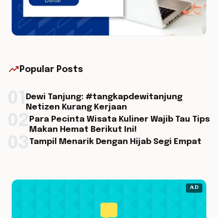
trending_up
Popular Posts
01
Dewi Tanjung: #tangkapdewitanjung
Netizen Kurang Kerjaan
02
Para Pecinta Wisata Kuliner Wajib Tau Tips
Makan Hemat Berikut Ini!
03
Tampil Menarik Dengan Hijab Segi Empat
AD