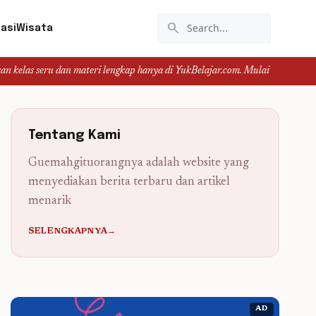
search
asi
Wisata
 dan materi lengkap hanya di YukBelajar.com. Mulai langkah suksesmu hari in
Tentang Kami
Guemahgituorangnya adalah website yang
menyediakan berita terbaru dan artikel
menarik
SELENGKAPNYA→
AD