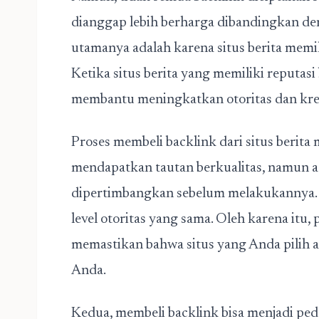
dianggap lebih berharga dibandingkan deng
utamanya adalah karena situs berita memili
Ketika situs berita yang memiliki reputasi 
membantu meningkatkan otoritas dan kredi
Proses membeli backlink dari situs berita
mendapatkan tautan berkualitas, namun a
dipertimbangkan sebelum melakukannya. P
level otoritas yang sama. Oleh karena itu
memastikan bahwa situs yang Anda pilih a
Anda.
Kedua, membeli backlink bisa menjadi ped