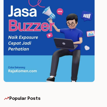
trending_up
Popular Posts