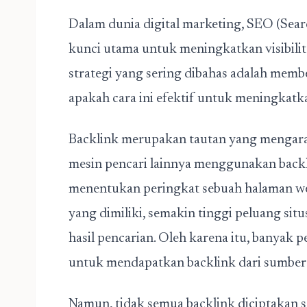
Dalam dunia digital marketing, SEO (Sear
kunci utama untuk meningkatkan visibilita
strategi yang sering dibahas adalah membel
apakah cara ini efektif untuk meningkatkan
Backlink merupakan tautan yang mengarah 
mesin pencari lainnya menggunakan backli
menentukan peringkat sebuah halaman web
yang dimiliki, semakin tinggi peluang si
hasil pencarian. Oleh karena itu, banyak 
untuk mendapatkan backlink dari sumber y
Namun, tidak semua backlink diciptakan sam