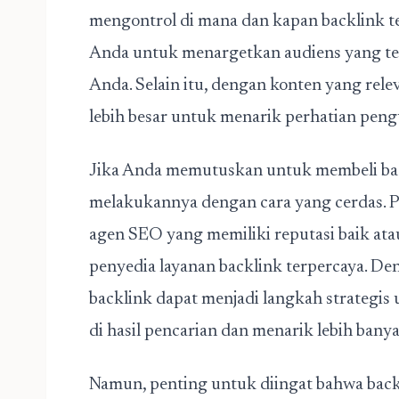
mengontrol di mana dan kapan backlink t
Anda untuk menargetkan audiens yang tepa
Anda. Selain itu, dengan konten yang rele
lebih besar untuk menarik perhatian peng
Jika Anda memutuskan untuk membeli backl
melakukannya dengan cara yang cerdas.
P
agen SEO yang memiliki reputasi baik ata
penyedia layanan backlink terpercaya. D
backlink dapat menjadi langkah strategis
di hasil pencarian dan menarik lebih banya
Namun, penting untuk diingat bahwa backl