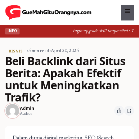
menu
Ingin upgrade skill tanpa ribet? Temuk
INFO
BISNIS
•
5 min read
•
April 20, 2025
Beli Backlink dari Situs
Berita: Apakah Efektif
untuk Meningkatkan
Trafik?
Admin
ios_share
bookmark_add
Author
Dalam dunia digital marketing, SEO (Search