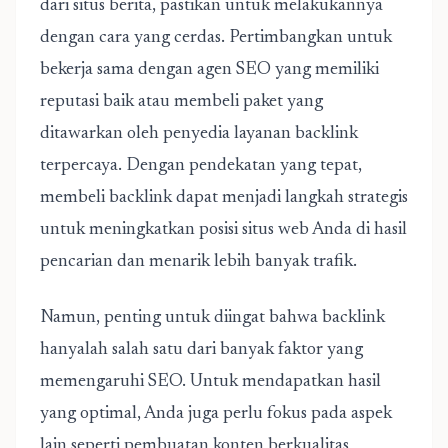
dari situs berita, pastikan untuk melakukannya
dengan cara yang cerdas.
Pertimbangkan untuk
bekerja sama dengan agen SEO yang memiliki
reputasi baik atau membeli paket yang
ditawarkan oleh penyedia layanan backlink
terpercaya. Dengan pendekatan yang tepat,
membeli backlink dapat menjadi langkah strategis
untuk meningkatkan posisi situs web Anda di hasil
pencarian dan menarik lebih banyak trafik.
Namun, penting untuk diingat bahwa backlink
hanyalah salah satu dari banyak faktor yang
memengaruhi SEO. Untuk mendapatkan hasil
yang optimal, Anda juga perlu fokus pada aspek
lain seperti pembuatan konten berkualitas,