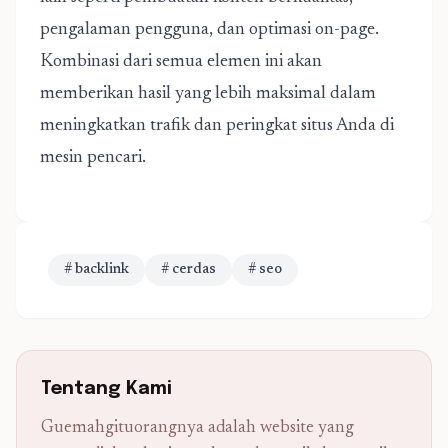
pengalaman pengguna, dan optimasi on-page.
Kombinasi dari semua elemen ini akan
memberikan hasil yang lebih maksimal dalam
meningkatkan trafik dan peringkat situs Anda di
mesin pencari.
# backlink
# cerdas
# seo
Tentang Kami
Guemahgituorangnya adalah website yang