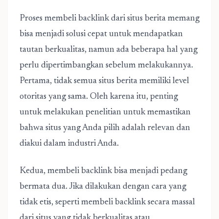
Proses membeli backlink dari situs berita memang
bisa menjadi solusi cepat untuk mendapatkan
tautan berkualitas, namun ada beberapa hal yang
perlu dipertimbangkan sebelum melakukannya.
Pertama, tidak semua situs berita memiliki level
otoritas yang sama. Oleh karena itu, penting
untuk melakukan penelitian untuk memastikan
bahwa situs yang Anda pilih adalah relevan dan
diakui dalam industri Anda.
Kedua, membeli backlink bisa menjadi pedang
bermata dua. Jika dilakukan dengan cara yang
tidak etis, seperti membeli backlink secara massal
dari situs yang tidak berkualitas atau