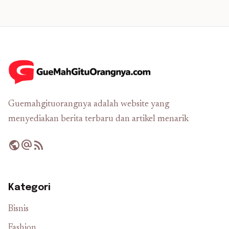
Guemahgituorangnya adalah website yang
menyediakan berita terbaru dan artikel menarik
public
alternate_email
rss_feed
Kategori
Bisnis
Fashion