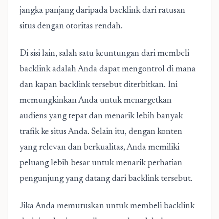
jangka panjang daripada backlink dari ratusan
situs dengan otoritas rendah.
Di sisi lain, salah satu keuntungan dari membeli
backlink adalah Anda dapat mengontrol di mana
dan kapan backlink tersebut diterbitkan. Ini
memungkinkan Anda untuk menargetkan
audiens yang tepat dan menarik lebih banyak
trafik ke situs Anda. Selain itu, dengan konten
yang relevan dan berkualitas, Anda memiliki
peluang lebih besar untuk menarik perhatian
pengunjung yang datang dari backlink tersebut.
Jika Anda memutuskan untuk membeli backlink