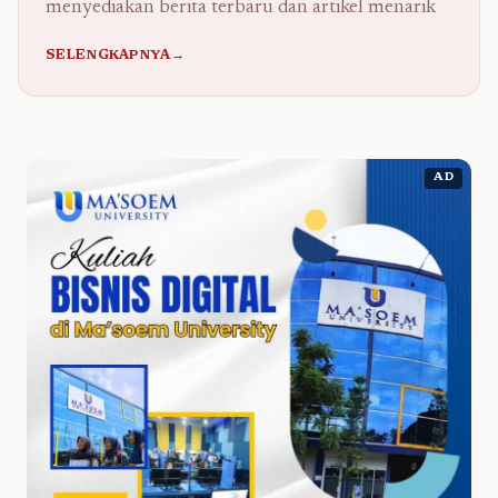
menyediakan berita terbaru dan artikel menarik
SELENGKAPNYA→
AD