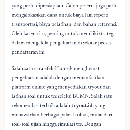
yang perlu dipersiapkan. Calon peserta juga perlu
mengalokasikan dana untuk biaya lain seperti
transportasi, biaya pelatihan, dan bahan referensi.
Oleh karena itu, penting untuk memiliki strategi
dalam mengelola pengeluaran di sekitar proses
pendaftaran ini.
Salah satu cara efektif untuk menghemat
pengeluaran adalah dengan memanfaatkan
platform online yang menyediakan tryout dan
latihan soal untuk tes seleksi BUMN. Salah satu
rekomendasi terbaik adalah
tryout.id
, yang
menawarkan berbagai paket latihan, mulai dari
soal-soal ujian hingga simulasi tes. Dengan