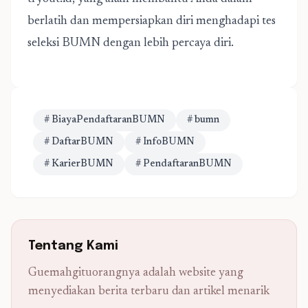
berlatih dan mempersiapkan diri menghadapi tes
seleksi BUMN dengan lebih percaya diri.
# BiayaPendaftaranBUMN
# bumn
# DaftarBUMN
# InfoBUMN
# KarierBUMN
# PendaftaranBUMN
Tentang Kami
Guemahgituorangnya adalah website yang
menyediakan berita terbaru dan artikel menarik