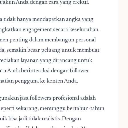
akun Anda dengan cara yang efektif.
a tidak hanya mendapatkan angka yang
ingkatkan engagement secara keseluruhan.
onen penting dalam membangun personal
da, semakin besar peluang untuk membuat
nyediakan layanan yang dirancang untuk
tu Anda berinteraksi dengan follower
rhatian pengguna ke konten Anda.
unakan jasa followers profesional adalah
 seperti sekarang, menunggu bertahun-tahun
 bisa jadi tidak realistis. Dengan