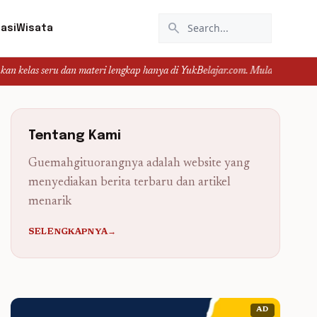
search
asi
Wisata
ru dan materi lengkap hanya di YukBelajar.com. Mulai langkah suksesmu hari i
Tentang Kami
Guemahgituorangnya adalah website yang
menyediakan berita terbaru dan artikel
menarik
SELENGKAPNYA→
AD