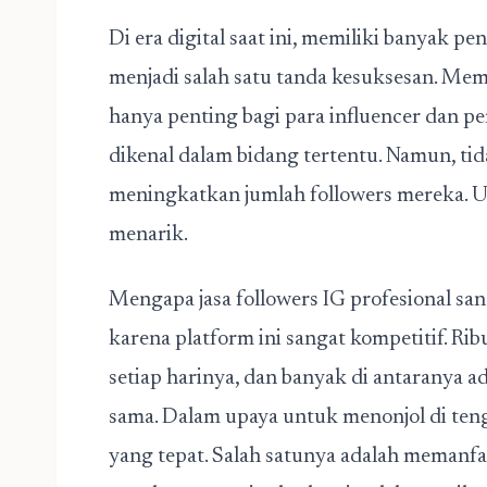
Di era digital saat ini, memiliki banyak pe
menjadi salah satu tanda kesuksesan. Me
hanya penting bagi para influencer dan pem
dikenal dalam bidang tertentu. Namun, ti
meningkatkan jumlah followers mereka. Unt
menarik.
Mengapa
jasa followers IG profesional
san
karena platform ini sangat kompetitif. R
setiap harinya, dan banyak di antaranya a
sama. Dalam upaya untuk menonjol di teng
yang tepat. Salah satunya adalah memanfaa