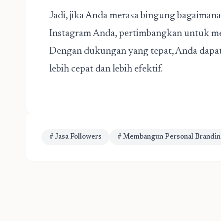
Jadi, jika Anda merasa bingung bagaiman
Instagram Anda, pertimbangkan untuk men
Dengan dukungan yang tepat, Anda dapat
lebih cepat dan lebih efektif.
# Jasa Followers
# Membangun Personal Brandi