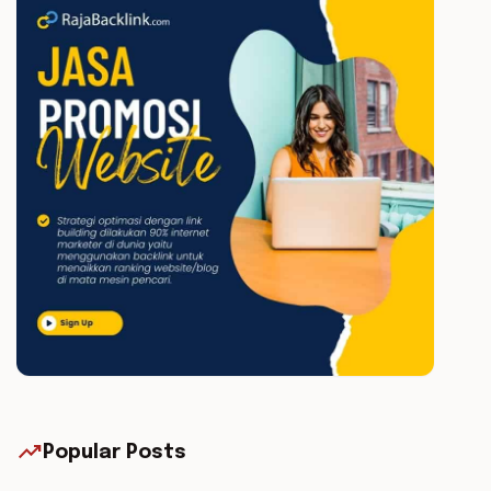
trending_up
Popular Posts