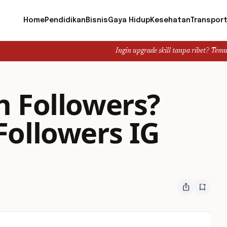
Home
Pendidikan
Bisnis
Gaya Hidup
Kesehatan
Transport
Ingin upgrade skill tanpa ribet? Temukan kelas se
n Followers?
Followers IG
ios_share
bookmark_add