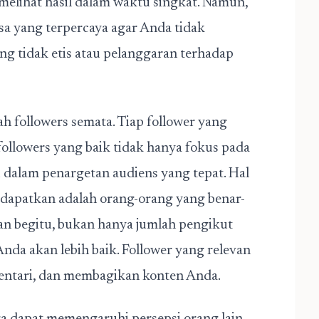
 melihat hasil dalam waktu singkat. Namun,
sa yang terpercaya agar Anda tidak
g tidak etis atau pelanggaran terhadap
 followers semata. Tiap follower yang
followers yang baik tidak hanya fokus pada
dalam penargetan audiens yang tepat. Hal
a dapatkan adalah orang-orang yang benar-
an begitu, bukan hanya jumlah pengikut
nda akan lebih baik. Follower yang relevan
ntari, dan membagikan konten Anda.