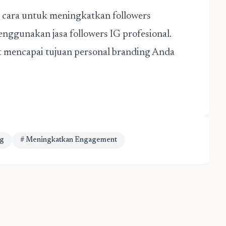
a cara untuk meningkatkan followers
ggunakan jasa followers IG profesional.
 mencapai tujuan personal branding Anda
ng
# Meningkatkan Engagement