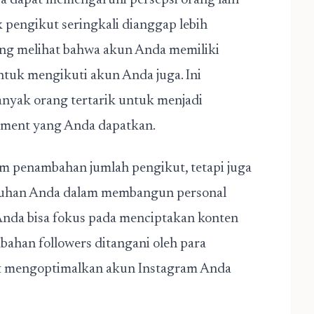
uga dapat memengaruhi persepsi orang lain
pengikut seringkali dianggap lebih
rang melihat bahwa akun Anda memiliki
ntuk mengikuti akun Anda juga. Ini
anyak orang tertarik untuk menjadi
ement yang Anda dapatkan.
am penambahan jumlah pengikut, tetapi juga
luruhan Anda dalam membangun personal
Anda bisa fokus pada menciptakan konten
bahan followers ditangani oleh para
at mengoptimalkan akun Instagram Anda