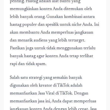
penting. Hastag adalah alat bantu yang
memungkinkan konten Anda ditemukan oleh
lebih banyak orang. Gunakan kombinasi antara
hastag populer dan spesifik untuk niche Anda. Ini
akan membantu Anda memperluas jangkauan
dan menarik audiens yang lebih tertarget.
Pastikan juga untuk tidak menggunakan terlalu
banyak hastag agar konten Anda tetap terlihat
rapi dan tidak spam.
Salah satu strategi yang semakin banyak
digunakan oleh kreator di TikTok adalah
memanfaatkan Jasa Viral di TikTok. Dengan
memanfaatkan jasa ini, Anda dapat memperluas
jangkauan konten Anda dengan lebih cepat. Jasa