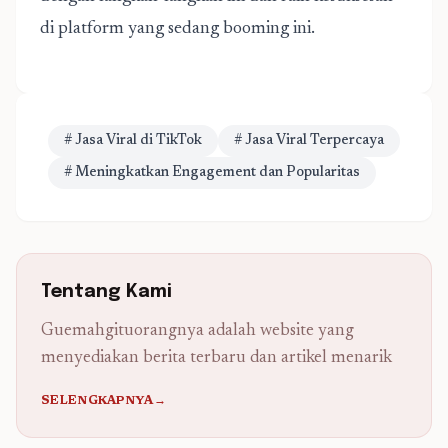
di platform yang sedang booming ini.
# Jasa Viral di TikTok
# Jasa Viral Terpercaya
# Meningkatkan Engagement dan Popularitas
Tentang Kami
Guemahgituorangnya adalah website yang
menyediakan berita terbaru dan artikel menarik
SELENGKAPNYA→