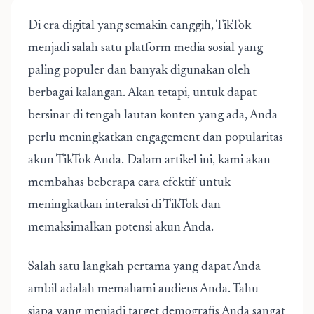
Di era digital yang semakin canggih, TikTok
menjadi salah satu platform media sosial yang
paling populer dan banyak digunakan oleh
berbagai kalangan. Akan tetapi, untuk dapat
bersinar di tengah lautan konten yang ada, Anda
perlu meningkatkan engagement dan popularitas
akun TikTok Anda. Dalam artikel ini, kami akan
membahas beberapa cara efektif untuk
meningkatkan interaksi di TikTok
dan
memaksimalkan potensi akun Anda.
Salah satu langkah pertama yang dapat Anda
ambil adalah memahami audiens Anda. Tahu
siapa yang menjadi target demografis Anda sangat