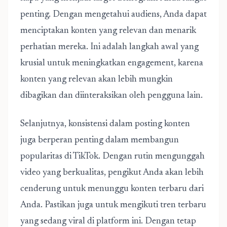
penting. Dengan mengetahui audiens, Anda dapat
menciptakan konten yang relevan dan menarik
perhatian mereka. Ini adalah langkah awal yang
krusial untuk meningkatkan engagement, karena
konten yang relevan akan lebih mungkin
dibagikan dan diinteraksikan oleh pengguna lain.
Selanjutnya, konsistensi dalam posting konten
juga berperan penting dalam membangun
popularitas di TikTok. Dengan rutin mengunggah
video yang berkualitas, pengikut Anda akan lebih
cenderung untuk menunggu konten terbaru dari
Anda. Pastikan juga untuk mengikuti tren terbaru
yang sedang viral di platform ini. Dengan tetap