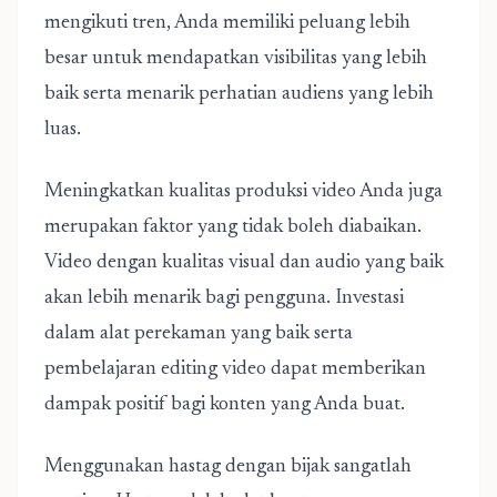
mengikuti tren, Anda memiliki peluang lebih
besar untuk mendapatkan visibilitas yang lebih
baik serta menarik perhatian audiens yang lebih
luas.
Meningkatkan kualitas produksi video Anda juga
merupakan faktor yang tidak boleh diabaikan.
Video dengan kualitas visual dan audio yang baik
akan lebih menarik bagi pengguna. Investasi
dalam alat perekaman yang baik serta
pembelajaran editing video dapat memberikan
dampak positif bagi konten yang Anda buat.
Menggunakan hastag dengan bijak sangatlah