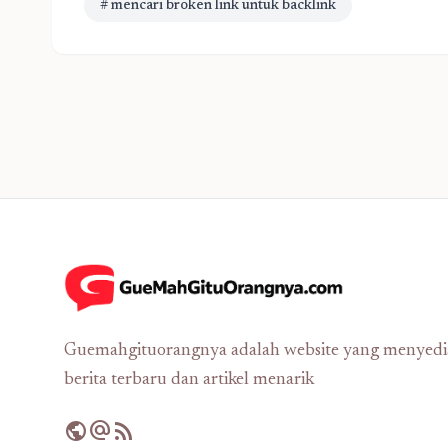
# mencari broken link untuk backlink
Guemahgituorangnya adalah website yang menyed
berita terbaru dan artikel menarik
public
alternate_email
rss_feed