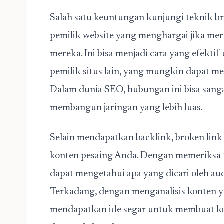
Salah satu keuntungan kunjungi teknik br
pemilik website yang menghargai jika mere
mereka. Ini bisa menjadi cara yang efek
pemilik situs lain, yang mungkin dapat m
Dalam dunia SEO, hubungan ini bisa san
membangun jaringan yang lebih luas.
Selain mendapatkan backlink, broken lin
konten pesaing Anda. Dengan memeriksa t
dapat mengetahui apa yang dicari oleh au
Terkadang, dengan menganalisis konten ya
mendapatkan ide segar untuk membuat ko