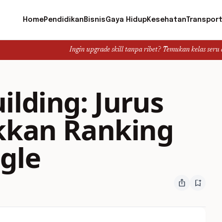
Home
Pendidikan
Bisnis
Gaya Hidup
Kesehatan
Transport
Ingin upgrade skill tanpa ribet? Temukan kelas seru dan materi le
ilding: Jurus
ikkan Ranking
gle
ios_share
bookmark_add