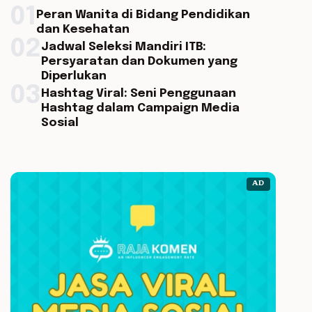
01
Peran Wanita di Bidang Pendidikan
dan Kesehatan
02
Jadwal Seleksi Mandiri ITB:
Persyaratan dan Dokumen yang
Diperlukan
03
Hashtag Viral: Seni Penggunaan
Hashtag dalam Campaign Media
Sosial
AD