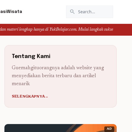
search
asi
Wisata
ngkap hanya di YukBelajar.com. Mulai langkah suksesmu hari ini! • Mau lulus?
Tentang Kami
Guemahgituorangnya adalah website yang
menyediakan berita terbaru dan artikel
menarik
SELENGKAPNYA→
AD