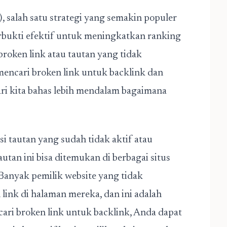
, salah satu strategi yang semakin populer
 terbukti efektif untuk meningkatkan ranking
roken link atau tautan yang tidak
mencari broken link untuk backlink
dan
 kita bahas lebih mendalam bagaimana
si tautan yang sudah tidak aktif atau
utan ini bisa ditemukan di berbagai situs
 Banyak pemilik website yang tidak
ink di halaman mereka, dan ini adalah
ari broken link untuk backlink
, Anda dapat