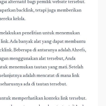
i alternatif bagi pemilik website tersebut.
patkan backlink, tetapi juga memberikan
ereka kelola.
h melakukan penelitian untuk menemukan
 link. Ada banyak alat yang dapat membantu
klink. Beberapa di antaranya adalah Ahrefs,
ngan menggunakan alat tersebut, Anda
ntuk menemukan tautan yang mati. Setelah
selanjutnya adalah mencatat di mana link
 seharusnya ada di tautan tersebut.
untuk memperhatikan konteks link tersebut.