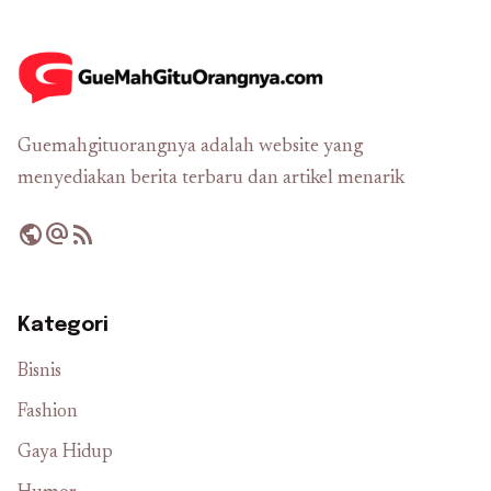
Guemahgituorangnya adalah website yang
menyediakan berita terbaru dan artikel menarik
public
alternate_email
rss_feed
Kategori
Bisnis
Fashion
Gaya Hidup