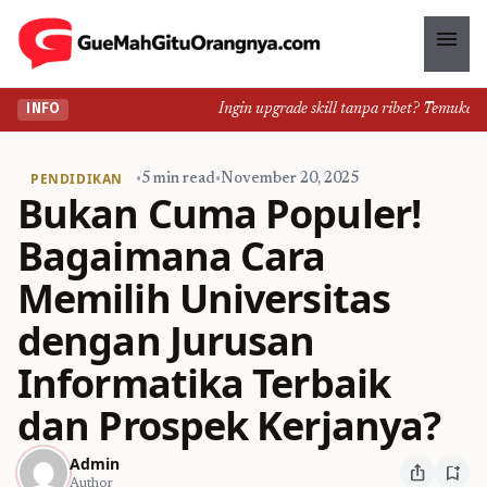
menu
Ingin upgrade skill tanpa ribet? Temukan kela
INFO
PENDIDIKAN
•
5 min read
•
November 20, 2025
Bukan Cuma Populer!
Bagaimana Cara
Memilih Universitas
dengan Jurusan
Informatika Terbaik
dan Prospek Kerjanya?
Admin
ios_share
bookmark_add
Author