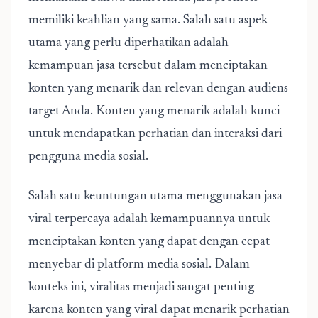
memiliki keahlian yang sama. Salah satu aspek
utama yang perlu diperhatikan adalah
kemampuan jasa tersebut dalam menciptakan
konten yang menarik dan relevan dengan audiens
target Anda. Konten yang menarik adalah kunci
untuk mendapatkan perhatian dan interaksi dari
pengguna media sosial.
Salah satu keuntungan utama menggunakan
jasa
viral terpercaya
adalah kemampuannya untuk
menciptakan konten yang dapat dengan cepat
menyebar di platform media sosial. Dalam
konteks ini, viralitas menjadi sangat penting
karena konten yang viral dapat menarik perhatian