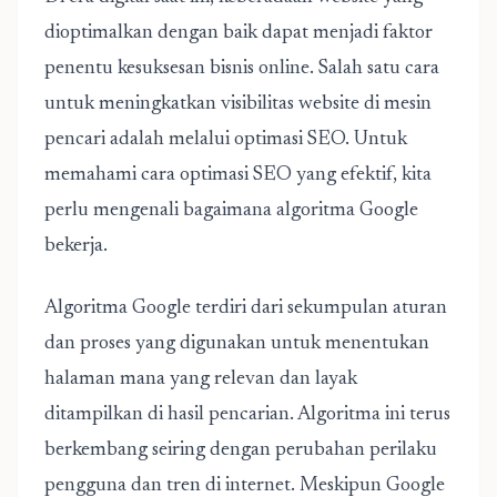
dioptimalkan dengan baik dapat menjadi faktor
penentu kesuksesan bisnis online. Salah satu cara
untuk meningkatkan visibilitas website di mesin
pencari adalah melalui optimasi SEO. Untuk
memahami cara optimasi SEO yang efektif, kita
perlu mengenali bagaimana algoritma Google
bekerja.
Algoritma Google terdiri dari sekumpulan aturan
dan proses yang digunakan untuk menentukan
halaman mana yang relevan dan layak
ditampilkan di hasil pencarian. Algoritma ini terus
berkembang seiring dengan perubahan perilaku
pengguna dan tren di internet. Meskipun Google