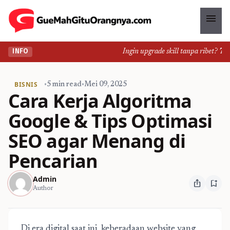
menu
Ingin upgrade skill tanpa ribet? Temu
INFO
BISNIS
•
5 min read
•
Mei 09, 2025
Cara Kerja Algoritma
Google & Tips Optimasi
SEO agar Menang di
Pencarian
Admin
ios_share
bookmark_add
Author
Di era digital saat ini, keberadaan website yang