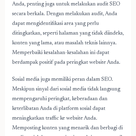
Anda, penting juga untuk melakukan audit SEO
secara berkala. Dengan melakukan audit, Anda
dapat mengidentifikasi area yang perlu
ditingkatkan, seperti halaman yang tidak diindeks,
konten yang lama, atau masalah teknis lainnya.
Memperbaiki kesalahan-kesalahan ini dapat
berdampak positif pada peringkat website Anda.
Sosial media juga memiliki peran dalam SEO.
Meskipun sinyal dari sosial media tidak langsung
mempengaruhi peringkat, keberadaan dan
keterlibatan Anda di platform sosial dapat
meningkatkan traffic ke website Anda.
Memposting konten yang menarik dan berbagi di