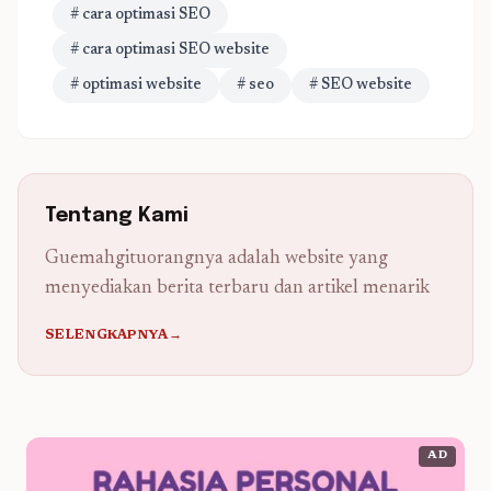
# cara optimasi SEO
# cara optimasi SEO website
# optimasi website
# seo
# SEO website
Tentang Kami
Guemahgituorangnya adalah website yang
menyediakan berita terbaru dan artikel menarik
SELENGKAPNYA→
AD