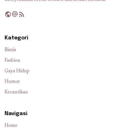
public
alternate_email
rss_feed
Kategori
Bisnis
Fashion
Gaya Hidup
Humor
Kecantikan
Navigasi
Home