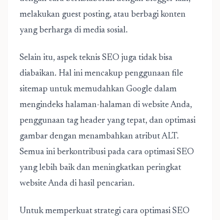
melakukan guest posting, atau berbagi konten
yang berharga di media sosial.
Selain itu, aspek teknis SEO juga tidak bisa
diabaikan. Hal ini mencakup penggunaan file
sitemap untuk memudahkan Google dalam
mengindeks halaman-halaman di website Anda,
penggunaan tag header yang tepat, dan optimasi
gambar dengan menambahkan atribut ALT.
Semua ini berkontribusi pada cara optimasi SEO
yang lebih baik dan meningkatkan peringkat
website Anda di hasil pencarian.
Untuk memperkuat strategi cara optimasi SEO