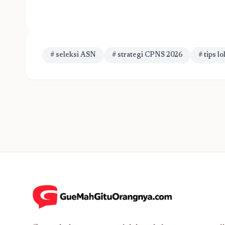
# seleksi ASN
# strategi CPNS 2026
# tips l