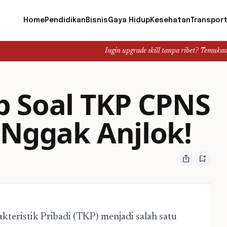
Home
Pendidikan
Bisnis
Gaya Hidup
Kesehatan
Transport
Ingin upgrade skill tanpa ribet? Temukan kelas seru da
 Soal TKP CPNS
i Nggak Anjlok!
ios_share
bookmark_add
akteristik Pribadi (TKP) menjadi salah satu