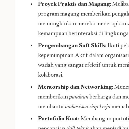
Proyek Praktis dan Magang:
Melibat
program magang memberikan pengalama
memungkinkan mereka menerapkan
kemampuan berinteraksi di lingkungan
Pengembangan Soft Skills:
Ikuti pel
kepemimpinan. Aktif dalam organisas
wadah yang sangat efektif untuk me
kolaborasi.
Mentorship dan Networking:
Mencar
memberikan
panduan
berharga dan mem
membantu
mahasiswa siap kerja
memaham
Portofolio Kuat:
Membangun portofol
pencapaian
skill teknis
akan menjadi bu