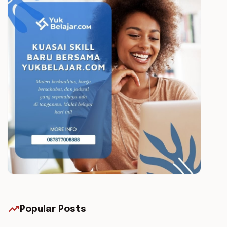
trending_up
Popular Posts