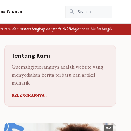
search
asi
Wisata
 lengkap hanya di YukBelajar.com. Mulai langkah suksesmu hari ini! • Mau lul
Tentang Kami
Guemahgituorangnya adalah website yang
menyediakan berita terbaru dan artikel
menarik
SELENGKAPNYA→
AD