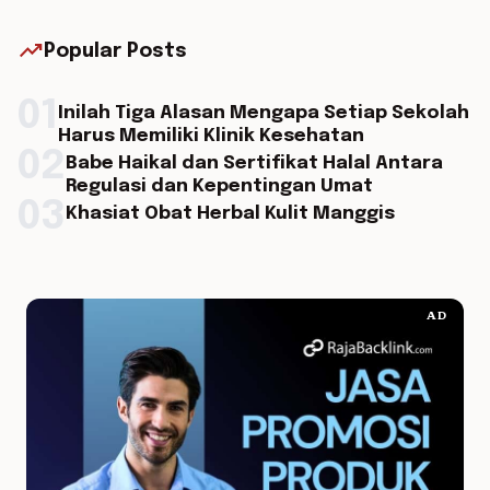
trending_up
Popular Posts
01
Inilah Tiga Alasan Mengapa Setiap Sekolah
Harus Memiliki Klinik Kesehatan
02
Babe Haikal dan Sertifikat Halal Antara
Regulasi dan Kepentingan Umat
03
Khasiat Obat Herbal Kulit Manggis
AD