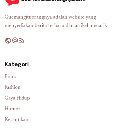
Guemahgituorangnya adalah website yang
menyediakan berita terbaru dan artikel menarik
public
alternate_email
rss_feed
Kategori
Bisnis
Fashion
Gaya Hidup
Humor
Kecantikan