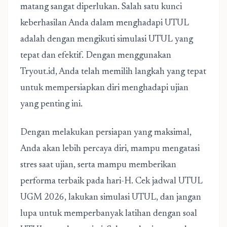
matang sangat diperlukan. Salah satu kunci
keberhasilan Anda dalam menghadapi UTUL
adalah dengan mengikuti simulasi UTUL yang
tepat dan efektif. Dengan menggunakan
Tryout.id, Anda telah memilih langkah yang tepat
untuk mempersiapkan diri menghadapi ujian
yang penting ini.
Dengan melakukan persiapan yang maksimal,
Anda akan lebih percaya diri, mampu mengatasi
stres saat ujian, serta mampu memberikan
performa terbaik pada hari-H. Cek jadwal UTUL
UGM 2026, lakukan simulasi UTUL, dan jangan
lupa untuk memperbanyak latihan dengan soal