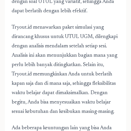
dengan soal UTUL yang variatif, sehingga Anda
dapat berlatih dengan lebih efektif.
Tryout.id menawarkan paket simulasi yang
dirancang khusus untuk UTUL UGM, dilengkapi
dengan analisis mendalam setelah setiap sesi.
Analisis ini akan menunjukkan bagian mana yang
perlu lebih banyak ditingkatkan. Selain itu,
Tryout.id memungkinkan Anda untuk berlatih
kapan saja dan di mana saja, sehingga fleksibilitas
waktu belajar dapat dimaksimalkan. Dengan
begitu, Anda bisa menyesuaikan waktu belajar
sesuai kebutuhan dan kesibukan masing-masing.
Ada beberapa keuntungan lain yang bisa Anda