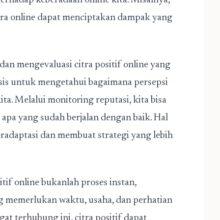
rhadap keberadaan online kita. Misalnya,
cara online dapat menciptakan dampak yang
dan mengevaluasi citra positif online yang
isis untuk mengetahui bagaimana persepsi
ita. Melalui monitoring reputasi, kita bisa
 apa yang sudah berjalan dengan baik. Hal
radaptasi dan membuat strategi yang lebih
tif online
bukanlah proses instan,
g memerlukan waktu, usaha, dan perhatian
at terhubung ini, citra positif dapat