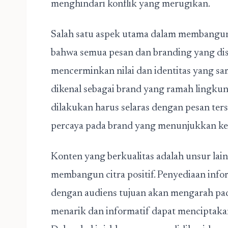
menghindari konflik yang merugikan.
Salah satu aspek utama dalam membangun ci
bahwa semua pesan dan branding yang dis
mencerminkan nilai dan identitas yang sam
dikenal sebagai brand yang ramah lingku
dilakukan harus selaras dengan pesan ter
percaya pada brand yang menunjukkan kes
Konten yang berkualitas adalah unsur lai
membangun citra positif. Penyediaan infor
dengan audiens tujuan akan mengarah pa
menarik dan informatif dapat menciptakan 