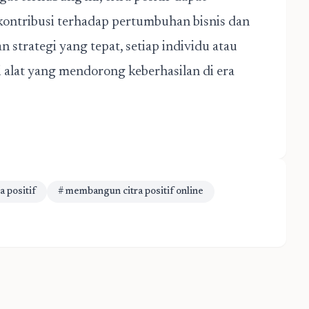
kontribusi terhadap pertumbuhan bisnis dan
trategi yang tepat, setiap individu atau
 alat yang mendorong keberhasilan di era
 positif
# membangun citra positif online