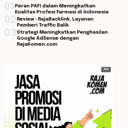
01
Peran PAFI dalam Meningkatkan
Kualitas Profesi Farmasi di Indonesia
02
Review : RajaBacklink, Layanan
Pemberi Traffic Balik
03
Strategi Meningkatkan Penghasilan
Google AdSense dengan
RajaKomen.com
AD