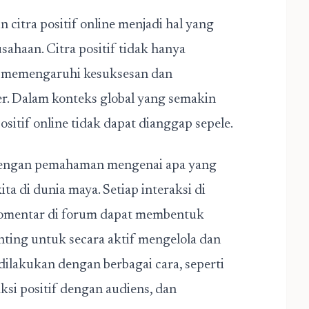
 citra positif online menjadi hal yang
sahaan. Citra positif tidak hanya
at memengaruhi kesuksesan dan
r. Dalam konteks global yang semakin
ositif online tidak dapat dianggap sepele.
engan pemahaman mengenai apa yang
kita di dunia maya. Setiap interaksi di
n komentar di forum dapat membentuk
nting untuk secara aktif mengelola dan
 dilakukan dengan berbagai cara, seperti
ksi positif dengan audiens, dan