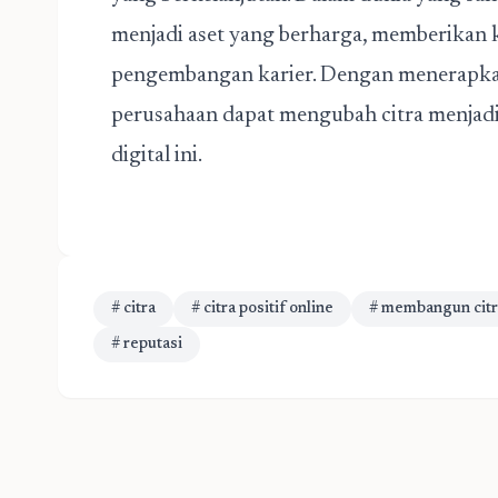
menjadi aset yang berharga, memberikan 
pengembangan karier. Dengan menerapkan s
perusahaan dapat mengubah citra menjadi
digital ini.
# citra
# citra positif online
# membangun citra
# reputasi