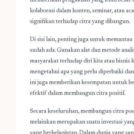
memberikan pengakuan yang lebih besar te
kolaborasi dalam konten, seminar, atau a
signifikan terhadap citra yang dibangun.
Di sisi lain, penting juga untuk memantau 
sudah ada. Gunakan alat dan metode anal
masyarakat terhadap diri kita atau bisnis k
mengetahui apa yang perlu diperbaiki dan
ini juga memberikan kesempatan untuk be
efektif dalam membangun citra positif.
Secara keseluruhan,
membangun citra posi
melainkan merupakan suatu investasi yan
yang berkelanjutan. Dalam dunia yang sang