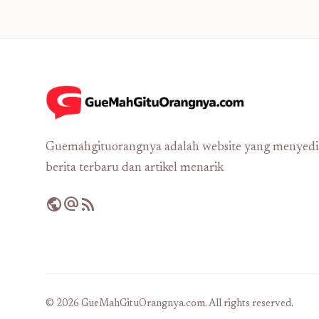
Guemahgituorangnya adalah website yang menyed
berita terbaru dan artikel menarik
public
alternate_email
rss_feed
© 2026 GueMahGituOrangnya.com. All rights reserved.