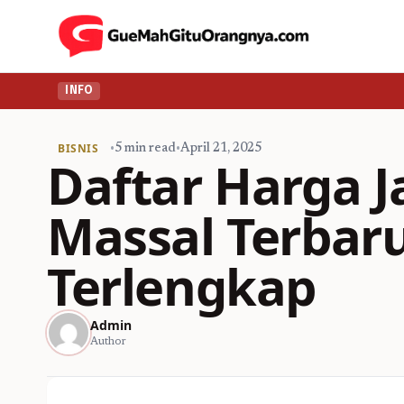
INFO
BISNIS
•
5 min read
•
April 21, 2025
Daftar Harga J
Massal Terbar
Terlengkap
Admin
Author