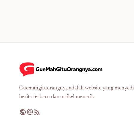
Guemahgituorangnya adalah website yang menyed
berita terbaru dan artikel menarik
public
alternate_email
rss_feed