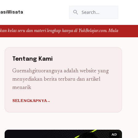
search
asi
Wisata
u dan materi lengkap hanya di YukBelajar.com. Mulai langkah suksesmu hari in
Tentang Kami
Guemahgituorangnya adalah website yang
menyediakan berita terbaru dan artikel
menarik
SELENGKAPNYA→
AD