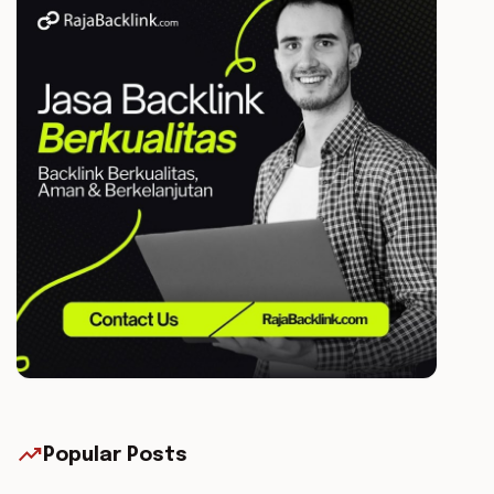
trending_up
Popular Posts