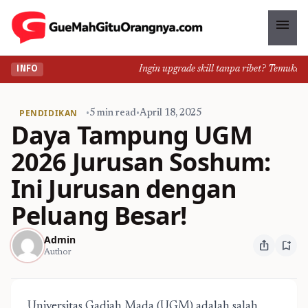
menu
Ingin upgrade skill tanpa ribet? Temukan kel
INFO
PENDIDIKAN
•
5 min read
•
April 18, 2025
Daya Tampung UGM
2026 Jurusan Soshum:
Ini Jurusan dengan
Peluang Besar!
Admin
ios_share
bookmark_add
Author
Universitas Gadjah Mada (UGM) adalah salah