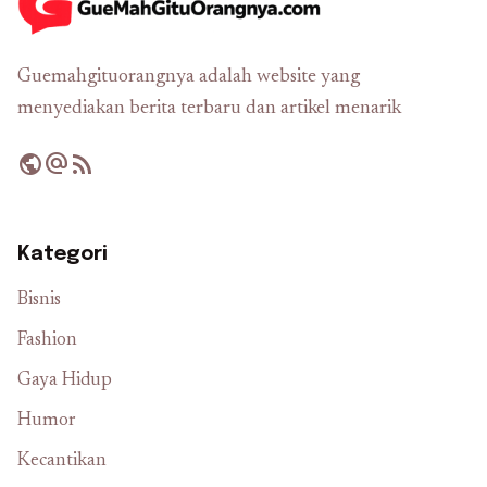
Guemahgituorangnya adalah website yang
menyediakan berita terbaru dan artikel menarik
public
alternate_email
rss_feed
Kategori
Bisnis
Fashion
Gaya Hidup
Humor
Kecantikan