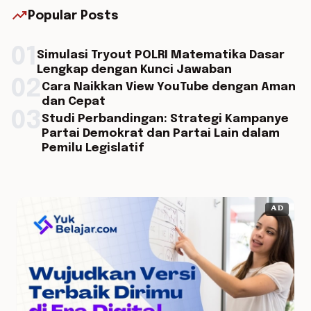
trending_up
Popular Posts
01
Simulasi Tryout POLRI Matematika Dasar
Lengkap dengan Kunci Jawaban
02
Cara Naikkan View YouTube dengan Aman
dan Cepat
03
Studi Perbandingan: Strategi Kampanye
Partai Demokrat dan Partai Lain dalam
Pemilu Legislatif
AD