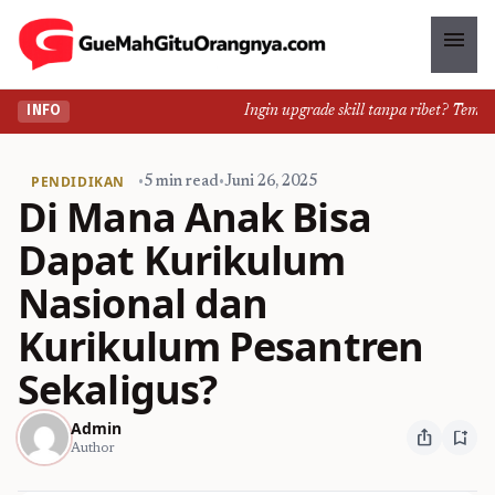
menu
Ingin upgrade skill tanpa ribet? Temukan
INFO
PENDIDIKAN
•
5 min read
•
Juni 26, 2025
Di Mana Anak Bisa
Dapat Kurikulum
Nasional dan
Kurikulum Pesantren
Sekaligus?
Admin
ios_share
bookmark_add
Author