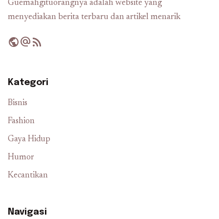
Guemahgituorangnya adalah website yang
menyediakan berita terbaru dan artikel menarik
public
alternate_email
rss_feed
Kategori
Bisnis
Fashion
Gaya Hidup
Humor
Kecantikan
Navigasi