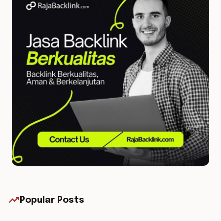
trending_up
Popular Posts