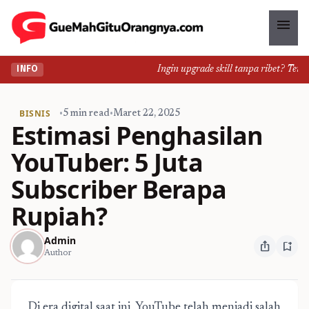
menu
Ingin upgrade skill tanpa ribet? Temuka
INFO
BISNIS
•
5 min read
•
Maret 22, 2025
Estimasi Penghasilan
YouTuber: 5 Juta
Subscriber Berapa
Rupiah?
Admin
ios_share
bookmark_add
Author
Di era digital saat ini, YouTube telah menjadi salah