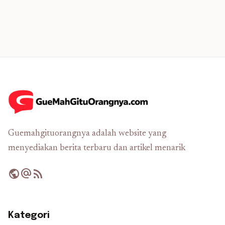
Guemahgituorangnya adalah website yang
menyediakan berita terbaru dan artikel menarik
public
alternate_email
rss_feed
Kategori