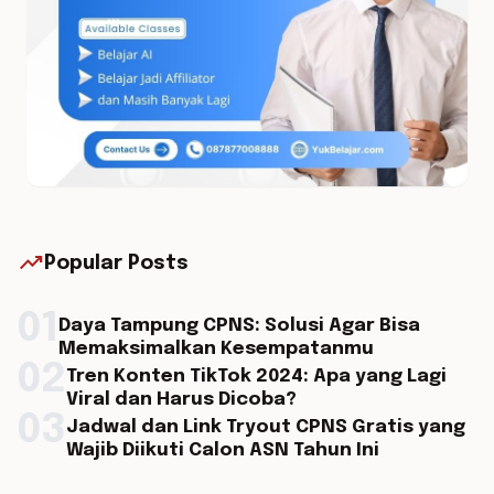
trending_up
Popular Posts
01
Daya Tampung CPNS: Solusi Agar Bisa
Memaksimalkan Kesempatanmu
02
Tren Konten TikTok 2024: Apa yang Lagi
Viral dan Harus Dicoba?
03
Jadwal dan Link Tryout CPNS Gratis yang
Wajib Diikuti Calon ASN Tahun Ini