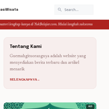
search
asi
Wisata
 hanya di YukBelajar.com. Mulai langkah suksesmu hari ini! • Mau lulus? Lat
Tentang Kami
Guemahgituorangnya adalah website yang
menyediakan berita terbaru dan artikel
menarik
SELENGKAPNYA→
AD