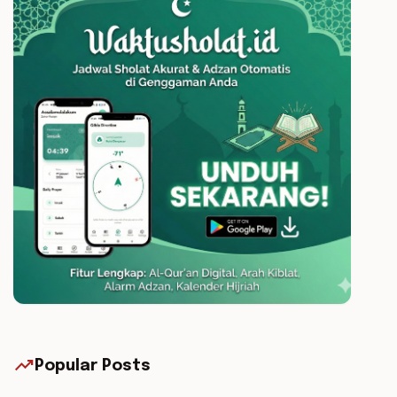
trending_up
Popular Posts