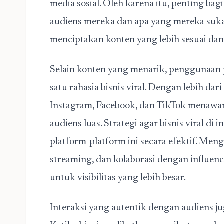
media sosial. Oleh karena itu, penting ba
audiens mereka dan apa yang mereka sukai. 
menciptakan konten yang lebih sesuai dan 
Selain konten yang menarik, penggunaan 
satu
rahasia bisnis viral
. Dengan lebih dari
Instagram, Facebook, dan TikTok menawa
audiens luas. Strategi agar bisnis viral d
platform-platform ini secara efektif. Mengg
streaming, dan kolaborasi dengan influe
untuk visibilitas yang lebih besar.
Interaksi yang autentik dengan audiens jug