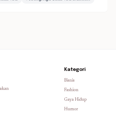
Kategori
Bisnis
iakan
Fashion
Gaya Hidup
Humor