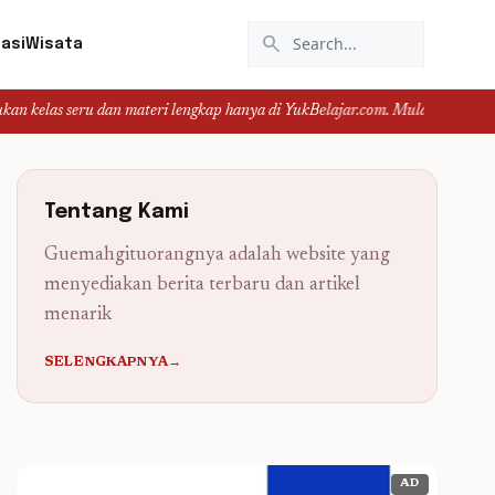
search
asi
Wisata
 seru dan materi lengkap hanya di YukBelajar.com. Mulai langkah suksesmu har
Tentang Kami
Guemahgituorangnya adalah website yang
menyediakan berita terbaru dan artikel
menarik
SELENGKAPNYA→
AD