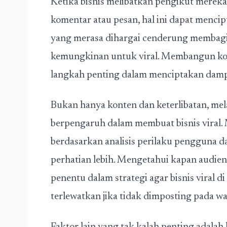
Ketika bisnis melibatkan pengikut merek
komentar atau pesan, hal ini dapat mencipt
yang merasa dihargai cenderung membag
kemungkinan untuk viral. Membangun komu
langkah penting dalam menciptakan dampa
Bukan hanya konten dan keterlibatan, mel
berpengaruh dalam membuat bisnis viral
berdasarkan analisis perilaku pengguna
perhatian lebih. Mengetahui kapan audiens
penentu dalam strategi agar bisnis viral d
terlewatkan jika tidak dimposting pada wa