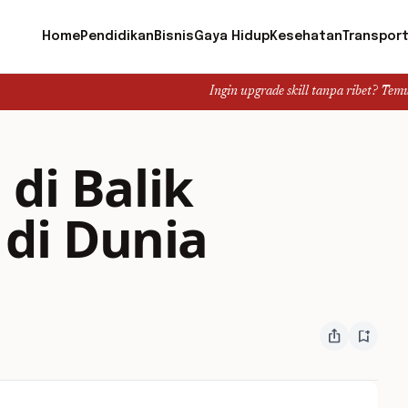
Home
Pendidikan
Bisnis
Gaya Hidup
Kesehatan
Transport
Ingin upgrade skill tanpa ribet? Temukan kelas
 di Balik
s di Dunia
ios_share
bookmark_add