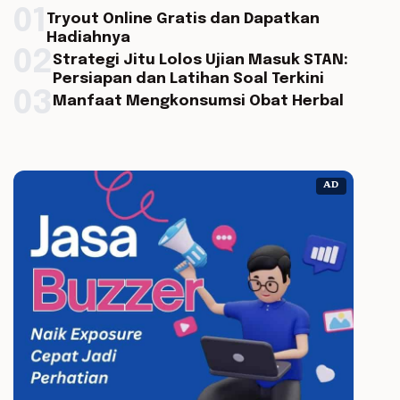
01
Tryout Online Gratis dan Dapatkan
Hadiahnya
02
Strategi Jitu Lolos Ujian Masuk STAN:
Persiapan dan Latihan Soal Terkini
03
Manfaat Mengkonsumsi Obat Herbal
AD