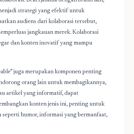
kolaborasi. Bekerjasama dengan brand lain,
enjadi strategi yang efektif untuk
kan audiens dari kolaborasi tersebut,
memperluas jangkauan merek. Kolaborasi
egar dan konten inovatif yang mampu
eable” juga merupakan komponen penting
endorong orang lain untuk membagikannya,
au artikel yang informatif, dapat
mbangkan konten jenis ini, penting untuk
n seperti humor, informasi yang bermanfaat,