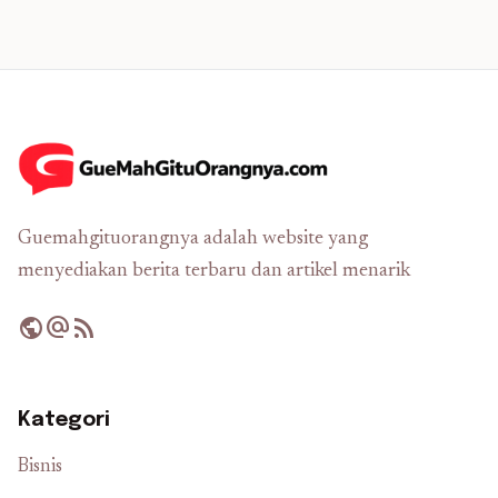
Guemahgituorangnya adalah website yang
menyediakan berita terbaru dan artikel menarik
public
alternate_email
rss_feed
Kategori
Bisnis