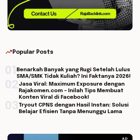
trending_up
Popular Posts
01
Benarkah Banyak yang Rugi Setelah Lulus
SMA/SMK Tidak Kuliah? Ini Faktanya 2026!
02
Jasa Viral: Maximum Exposure dengan
Rajakomen.com – Inilah Tips Membuat
Konten Viral di Facebook!
03
Tryout CPNS dengan Hasil Instan: Solusi
Belajar Efisien Tanpa Menunggu Lama
AD