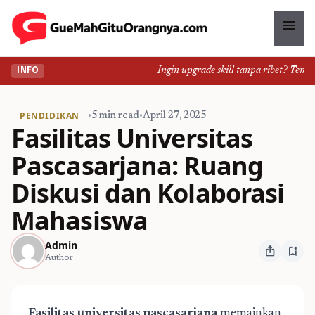
menu
Ingin upgrade skill tanpa ribet? Temukan
INFO
PENDIDIKAN
•
5 min read
•
April 27, 2025
Fasilitas Universitas
Pascasarjana: Ruang
Diskusi dan Kolaborasi
Mahasiswa
Admin
ios_share
bookmark_add
Author
Fasilitas universitas pascasarjana
memainkan