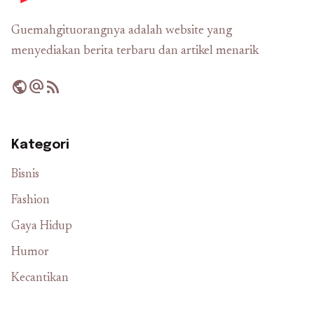
Guemahgituorangnya adalah website yang
menyediakan berita terbaru dan artikel menarik
public
alternate_email
rss_feed
Kategori
Bisnis
Fashion
Gaya Hidup
Humor
Kecantikan