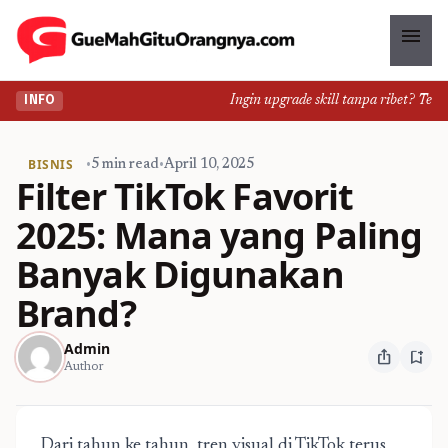
menu
Ingin upgrade skill tanpa ribet? Temuka
INFO
BISNIS
•
5 min read
•
April 10, 2025
Filter TikTok Favorit
2025: Mana yang Paling
Banyak Digunakan
Brand?
Admin
ios_share
bookmark_add
Author
Dari tahun ke tahun, tren visual di TikTok terus