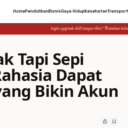
Home
Pendidikan
Bisnis
Gaya Hidup
Kesehatan
Transport
Ingin upgrade skill tanpa ribet? Temukan kelas seru dan ma
k Tapi Sepi
 Rahasia Dapat
yang Bikin Akun
ios_share
bookmark_add