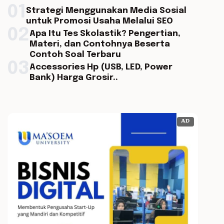
01
Strategi Menggunakan Media Sosial
untuk Promosi Usaha Melalui SEO
02
Apa Itu Tes Skolastik? Pengertian,
Materi, dan Contohnya Beserta
Contoh Soal Terbaru
03
Accessories Hp (USB, LED, Power
Bank) Harga Grosir..
AD