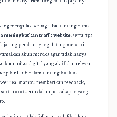
bukan hanya ramai angka, tetapi punya
yang mengulas berbagai hal tentang dunia
a meningkatkan trafik website
, serta tips
k jarang pembaca yang datang mencari
ptimalkan akun mereka agar tidak hanya
ai komunitas digital yang aktif dan relevan.
rpikir lebih dalam tentang kualitas
lower real mampu memberikan feedback,
serta turut serta dalam percakapan yang
up.