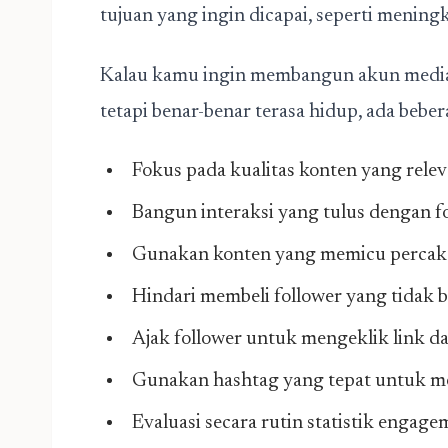
tujuan yang ingin dicapai, seperti mening
Kalau kamu ingin membangun akun media s
tetapi benar-benar terasa hidup, ada beber
Fokus pada kualitas konten yang rele
Bangun interaksi yang tulus dengan f
Gunakan konten yang memicu percaka
Hindari membeli follower yang tidak 
Ajak follower untuk mengeklik link d
Gunakan hashtag yang tepat untuk me
Evaluasi secara rutin statistik engag