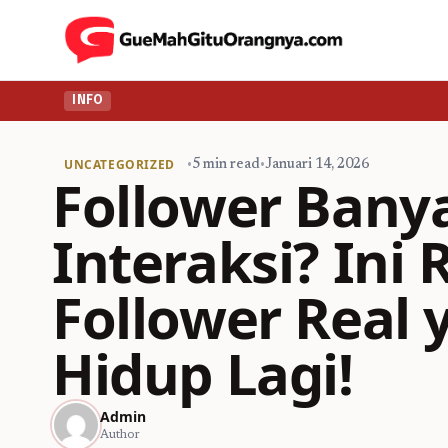
INFO
UNCATEGORIZED
•
5 min read
•
Januari 14, 2026
Follower Banya
Interaksi? Ini
Follower Real 
Hidup Lagi!
Admin
Author