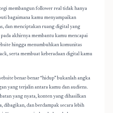
gi membangun follower real tidak hanya
liputi bagaimana kamu menyampaikan
s, dan menciptakan ruang digital yang
ng pada akhirnya membantu kamu mencapai
 website hingga menumbuhkan komunitas
dback, serta membuat keberadaan digital kamu
ebsite benar-benar “hidup” bukanlah angka
gan yang terjalin antara kamu dan audiens.
ibatan yang nyata, konten yang dihasilkan
ca, dibagikan, dan berdampak secara lebih