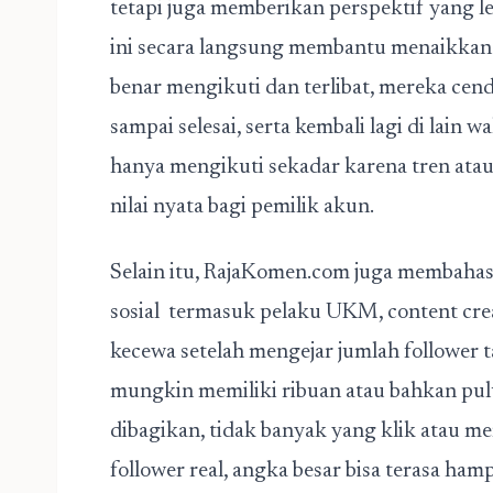
tetapi juga memberikan perspektif yang le
ini secara langsung membantu menaikkan t
benar mengikuti dan terlibat, mereka cen
sampai selesai, serta kembali lagi di lain 
hanya mengikuti sekadar karena tren ata
nilai nyata bagi pemilik akun.
Selain itu, RajaKomen.com juga membahas
sosial termasuk pelaku UKM, content creat
kecewa setelah mengejar jumlah follower
mungkin memiliki ribuan atau bahkan puluh
dibagikan, tidak banyak yang klik atau m
follower real, angka besar bisa terasa ha