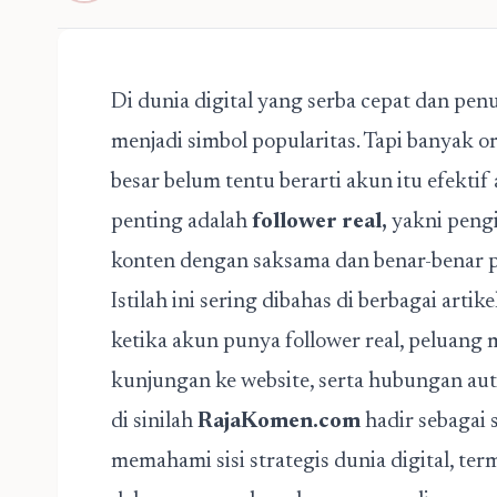
Di dunia digital yang serba cepat dan penu
menjadi simbol popularitas. Tapi banyak 
besar belum tentu berarti akun itu efekti
penting adalah
follower real,
yakni pengi
konten dengan saksama dan benar-benar p
Istilah ini sering dibahas di berbagai arti
ketika akun punya follower real, peluan
kunjungan ke website, serta hubungan au
di sinilah
RajaKomen.com
hadir sebagai
memahami sisi strategis dunia digital, ter