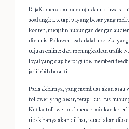
RajaKomen.com menunjukkan bahwa strate
soal angka, tetapi payung besar yang me
konten, menjalin hubungan dengan audien
dinamis. Follower real adalah mereka ya
tujuan online: dari meningkatkan trafik
loyal yang siap berbagi ide, memberi fee
jadi lebih berarti.
Pada akhirnya, yang membuat akun atau w
follower yang besar, tetapi kualitas hubun
Ketika follower real mencerminkan keterl
tidak hanya akan dilihat, tetapi akan diba