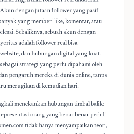
arketing, istilah follower real dikaitkan
. Akun dengan jutaan follower yang pasif
k banyak yang memberi like, komentar, atau
lesai. Sebaliknya, sebuah akun dengan
oritas adalah follower real bisa
website, dan hubungan digital yang kuat.
ebagai strategi yang perlu dipahami oleh
dan pengaruh mereka di dunia online, tanpa
stru merugikan di kemudian hari.
ngkali menekankan hubungan timbal balik:
 representasi orang yang benar-benar peduli
aKomen.com tidak hanya menyampaikan teori,