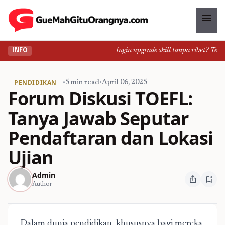
menu
Ingin upgrade skill tanpa ribet? Temuka
INFO
PENDIDIKAN
•
5 min read
•
April 06, 2025
Forum Diskusi TOEFL:
Tanya Jawab Seputar
Pendaftaran dan Lokasi
Ujian
Admin
ios_share
bookmark_add
Author
Dalam dunia pendidikan, khususnya bagi mereka