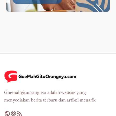
Guemahgituorangnya adalah website yang
menyediakan berita terbaru dan artikel menarik
public
alternate_email
rss_feed