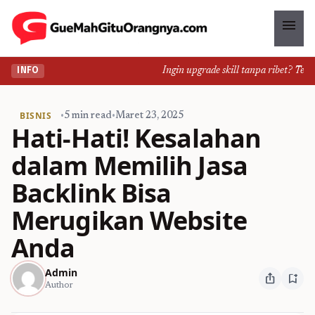
menu
Ingin upgrade skill tanpa ribet? Temuka
INFO
BISNIS
•
5 min read
•
Maret 23, 2025
Hati-Hati! Kesalahan
dalam Memilih Jasa
Backlink Bisa
Merugikan Website
Anda
Admin
ios_share
bookmark_add
Author