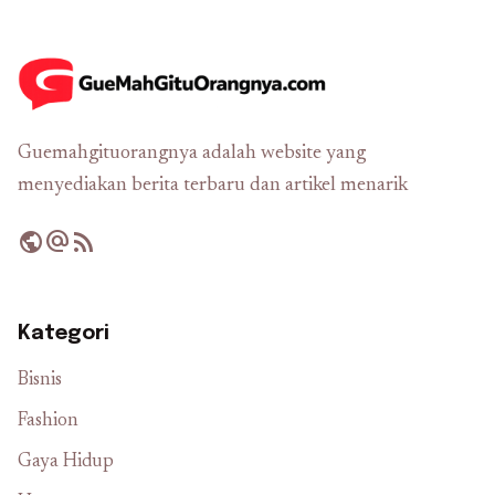
Guemahgituorangnya adalah website yang
menyediakan berita terbaru dan artikel menarik
public
alternate_email
rss_feed
Kategori
Bisnis
Fashion
Gaya Hidup