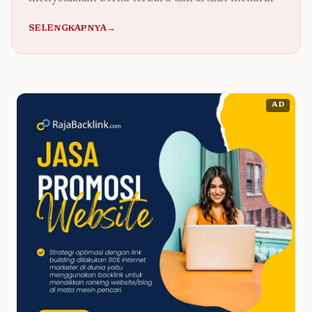
SELENGKAPNYA→
AD