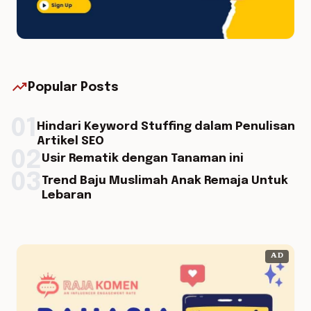
trending_up
Popular Posts
01
Hindari Keyword Stuffing dalam Penulisan
Artikel SEO
02
Usir Rematik dengan Tanaman ini
03
Trend Baju Muslimah Anak Remaja Untuk
Lebaran
AD