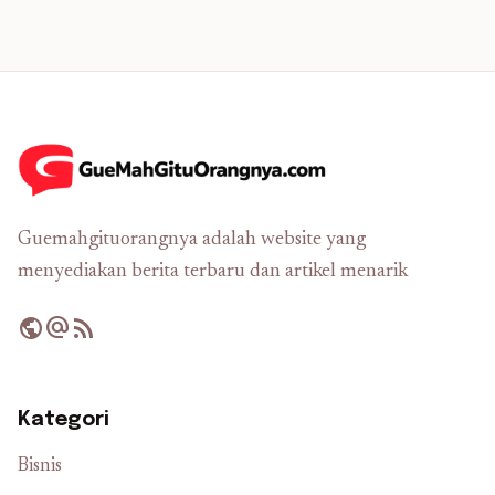
Guemahgituorangnya adalah website yang
menyediakan berita terbaru dan artikel menarik
public
alternate_email
rss_feed
Kategori
Bisnis