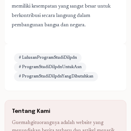
memiliki kesempatan yang sangat besar untuk
berkontribusi secara langsung dalam
pembangunan bangsa dan negara.
# LulusanProgramStudiDiIpdn
# ProgramStudiDiIpdnUntukAsn
# ProgramStudiDiIpdnYangDibutuhkan
Tentang Kami
Guemahgituorangnya adalah website yang
menyediakan berita terbaru dan artikel menarik