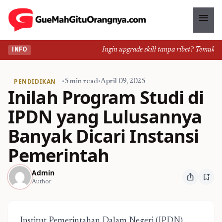
menu
Ingin upgrade skill tanpa ribet? Temukan kel
INFO
PENDIDIKAN
•
5 min read
•
April 09, 2025
Inilah Program Studi di
IPDN yang Lulusannya
Banyak Dicari Instansi
Pemerintah
Admin
ios_share
bookmark_add
Author
Institut Pemerintahan Dalam Negeri (IPDN)