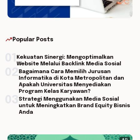
trending_up
Popular Posts
01
Kekuatan Sinergi: Mengoptimalkan
Website Melalui Backlink Media Sosial
02
Bagaimana Cara Memilih Jurusan
Informatika di Kota Metropolitan dan
Apakah Universitas Menyediakan
Program Kelas Karyawan?
03
Strategi Menggunakan Media Sosial
untuk Meningkatkan Brand Equity Bisnis
Anda
AD