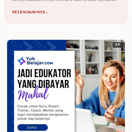
SELENGKAPNYA→
AD