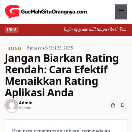
menu
Ingin upgrade skill tanpa ribet? Temukan k
INFO
BISNIS
•
5 min read
•
Mei 22, 2025
Jangan Biarkan Rating
Rendah: Cara Efektif
Menaikkan Rating
Aplikasi Anda
Admin
ios_share
bookmark_add
Author
Bagi para pengembang aplikasi, rating adalah