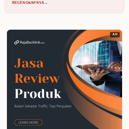
SELENGKAPNYA→
AD