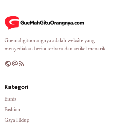
Guemahgituorangnya adalah website yang
menyediakan berita terbaru dan artikel menarik
public
alternate_email
rss_feed
Kategori
Bisnis
Fashion
Gaya Hidup