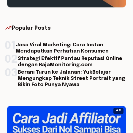
trending_up
Popular Posts
01
Jasa Viral Marketing: Cara Instan
Mendapatkan Perhatian Konsumen
02
Strategi Efektif Pantau Reputasi Online
dengan RajaMonitoring.com
03
Berani Turun ke Jalanan: YukBelajar
Mengungkap Teknik Street Portrait yang
Bikin Foto Punya Nyawa
AD