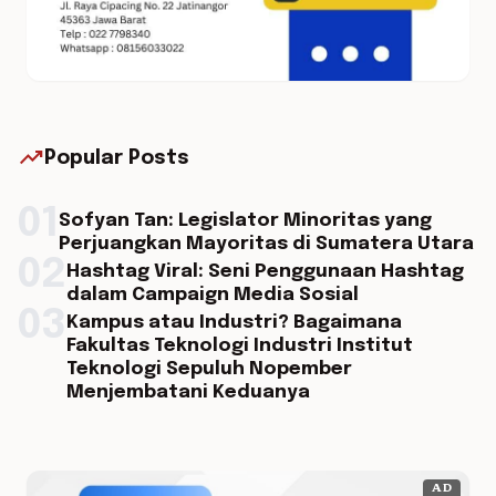
trending_up
Popular Posts
01
Sofyan Tan: Legislator Minoritas yang
Perjuangkan Mayoritas di Sumatera Utara
02
Hashtag Viral: Seni Penggunaan Hashtag
dalam Campaign Media Sosial
03
Kampus atau Industri? Bagaimana
Fakultas Teknologi Industri Institut
Teknologi Sepuluh Nopember
Menjembatani Keduanya
AD