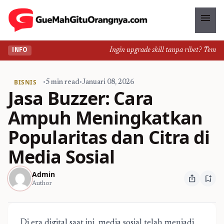
menu
Ingin upgrade skill tanpa ribet? Temukan 
INFO
BISNIS
•
5 min read
•
Januari 08, 2026
Jasa Buzzer: Cara
Ampuh Meningkatkan
Popularitas dan Citra di
Media Sosial
Admin
ios_share
bookmark_add
Author
Di era digital saat ini, media sosial telah menjadi