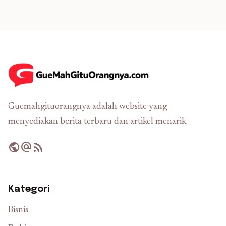
Guemahgituorangnya adalah website yang
menyediakan berita terbaru dan artikel menarik
public
alternate_email
rss_feed
Kategori
Bisnis