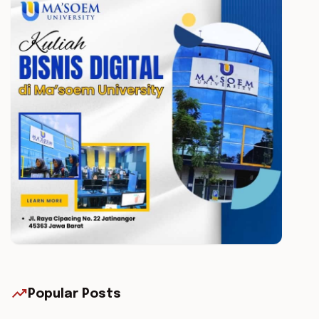
trending_up
Popular Posts