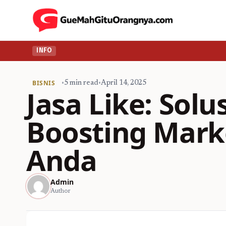
INFO
BISNIS
•
5 min read
•
April 14, 2025
Jasa Like: Solu
Boosting Mark
Anda
Admin
Author