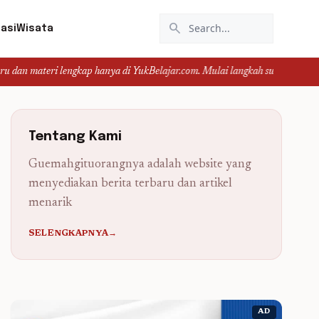
search
asi
Wisata
i lengkap hanya di YukBelajar.com. Mulai langkah suksesmu hari ini! • Mau lu
Tentang Kami
Guemahgituorangnya adalah website yang
menyediakan berita terbaru dan artikel
menarik
SELENGKAPNYA→
AD