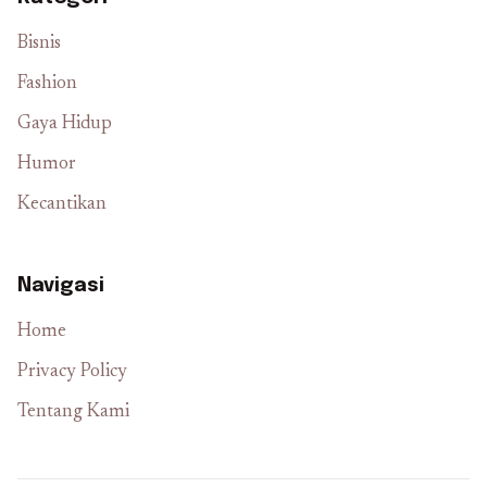
Bisnis
Fashion
Gaya Hidup
Humor
Kecantikan
Navigasi
Home
Privacy Policy
Tentang Kami