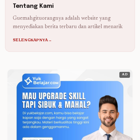
Tentang Kami
Guemahgituorangnya adalah website yang
menyediakan berita terbaru dan artikel menarik
SELENGKAPNYA→
AD