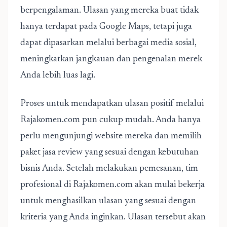
berpengalaman. Ulasan yang mereka buat tidak
hanya terdapat pada Google Maps, tetapi juga
dapat dipasarkan melalui berbagai media sosial,
meningkatkan jangkauan dan pengenalan merek
Anda lebih luas lagi.
Proses untuk mendapatkan ulasan positif melalui
Rajakomen.com pun cukup mudah. Anda hanya
perlu mengunjungi website mereka dan memilih
paket jasa review yang sesuai dengan kebutuhan
bisnis Anda. Setelah melakukan pemesanan, tim
profesional di Rajakomen.com akan mulai bekerja
untuk menghasilkan ulasan yang sesuai dengan
kriteria yang Anda inginkan. Ulasan tersebut akan