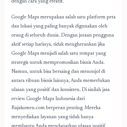
dengan cara yang efektif.
Google Maps merupakan salah satu platform peta
dan lokasi yang paling banyak digunakan oleh
orang di seluruh dunia. Dengan jutaan pengguna
aktif setiap harinya, tidak mengherankan jika
Google Maps menjadi salah satu tempat yang
strategis untuk mempromosikan bisnis Anda.
Namun, untuk bisa bersaing dan menonjol di
antara ribuan bisnis lainnya, Anda memerlukan
ulasan yang positif dan konsisten. Di sinilah
jasa
review Google Maps Indonesia
dari
Rajakomen.com berperan penting. Mereka
menyediakan layanan yang tidak hanya
membantu Anda mendapatkan ulasan positif,