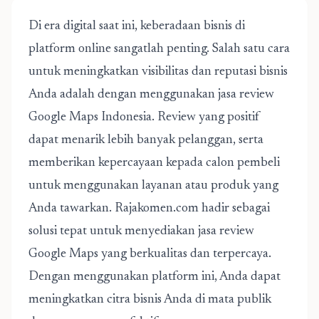
Di era digital saat ini, keberadaan bisnis di
platform online sangatlah penting. Salah satu cara
untuk meningkatkan visibilitas dan reputasi bisnis
Anda adalah dengan menggunakan jasa review
Google Maps Indonesia. Review yang positif
dapat menarik lebih banyak pelanggan, serta
memberikan kepercayaan kepada calon pembeli
untuk menggunakan layanan atau produk yang
Anda tawarkan. Rajakomen.com hadir sebagai
solusi tepat untuk menyediakan jasa review
Google Maps yang berkualitas dan terpercaya.
Dengan menggunakan platform ini, Anda dapat
meningkatkan citra bisnis Anda di mata publik