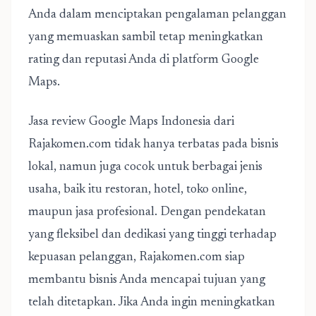
Anda dalam menciptakan pengalaman pelanggan
yang memuaskan sambil tetap meningkatkan
rating dan reputasi Anda di platform Google
Maps.
Jasa review Google Maps Indonesia
dari
Rajakomen.com tidak hanya terbatas pada bisnis
lokal, namun juga cocok untuk berbagai jenis
usaha, baik itu restoran, hotel, toko online,
maupun jasa profesional. Dengan pendekatan
yang fleksibel dan dedikasi yang tinggi terhadap
kepuasan pelanggan, Rajakomen.com siap
membantu bisnis Anda mencapai tujuan yang
telah ditetapkan. Jika Anda ingin meningkatkan