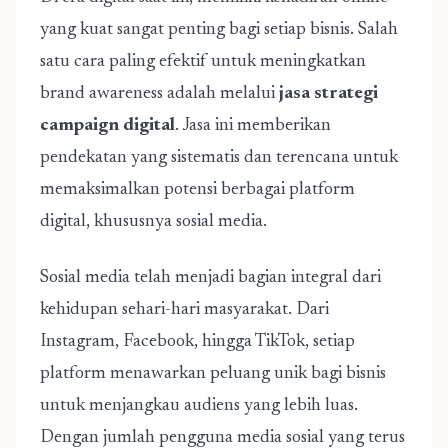
yang kuat sangat penting bagi setiap bisnis. Salah
satu cara paling efektif untuk meningkatkan
brand awareness adalah melalui
jasa strategi
campaign digital
. Jasa ini memberikan
pendekatan yang sistematis dan terencana untuk
memaksimalkan potensi berbagai platform
digital, khususnya sosial media.
Sosial media telah menjadi bagian integral dari
kehidupan sehari-hari masyarakat. Dari
Instagram, Facebook, hingga TikTok, setiap
platform menawarkan peluang unik bagi bisnis
untuk menjangkau audiens yang lebih luas.
Dengan jumlah pengguna media sosial yang terus