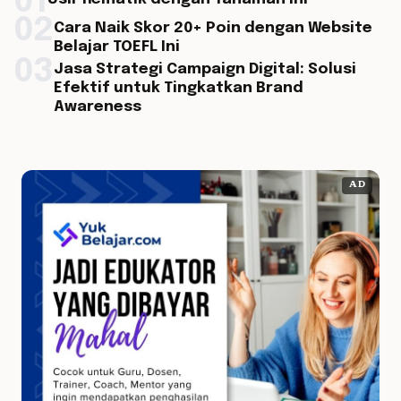
01
02
Cara Naik Skor 20+ Poin dengan Website
Belajar TOEFL Ini
03
Jasa Strategi Campaign Digital: Solusi
Efektif untuk Tingkatkan Brand
Awareness
AD