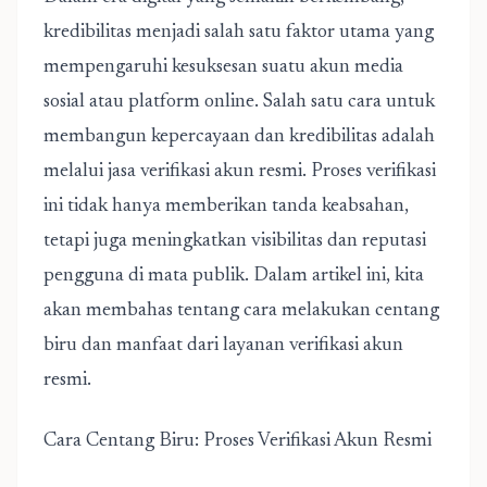
kredibilitas menjadi salah satu faktor utama yang
mempengaruhi kesuksesan suatu akun media
sosial atau platform online. Salah satu cara untuk
membangun kepercayaan dan kredibilitas adalah
melalui jasa verifikasi akun resmi. Proses verifikasi
ini tidak hanya memberikan tanda keabsahan,
tetapi juga meningkatkan visibilitas dan reputasi
pengguna di mata publik. Dalam artikel ini, kita
akan membahas tentang
cara melakukan centang
biru
dan manfaat dari layanan verifikasi akun
resmi.
Cara Centang Biru: Proses Verifikasi Akun Resmi