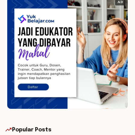
AD
trending_up
Popular Posts