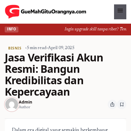
menu
Ingin upgrade skill tanpa ribet? Temukan
INFO
BISNIS
•
5 min read
•
April 09, 2025
Jasa Verifikasi Akun
Resmi: Bangun
Kredibilitas dan
Kepercayaan
Admin
ios_share
bookmark_add
Author
Dalam era digital yang semakin berkembang,