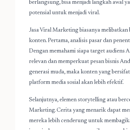
berlangsung, bisa menjadi langkah awal 
potensial untuk menjadi viral.
Jasa Viral Marketing
biasanya melibatkan
konten. Pertama, analisis pasar dan penent
Dengan memahami siapa target audiens An
relevan dan memperkuat pesan bisnis And
generasi muda, maka konten yang bersifat 
platform media sosial akan lebih efektif.
Selanjutnya, elemen storytelling atau berc
Marketing. Cerita yang menarik dapat m
mereka lebih cenderung untuk membagikan