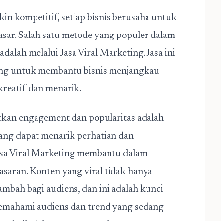
in kompetitif, setiap bisnis berusaha untuk
sar. Salah satu metode yang populer dalam
alah melalui Jasa Viral Marketing. Jasa ini
ang untuk membantu bisnis menjangkau
kreatif dan menarik.
tkan engagement dan popularitas adalah
ng dapat menarik perhatian dan
asa Viral Marketing membantu dalam
saran. Konten yang viral tidak hanya
ambah bagi audiens, dan ini adalah kunci
 Memahami audiens dan trend yang sedang