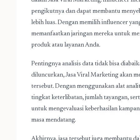
dalam Jasa Viral Marketing. Influencer m
pengikutnya dan dapat membantu menyeb
lebih luas. Dengan memilih influencer yan
memanfaatkan jaringan mereka untuk me
produk atau layanan Anda.
Pentingnya analisis data tidak bisa diabaik
diluncurkan, Jasa Viral Marketing akan 
tersebut. Dengan menggunakan alat analit
tingkat keterlibatan, jumlah tayangan, ser
untuk mengevaluasi keberhasilan kampan
masa mendatang.
Akhirnya, jasa tersebut juga membantu 