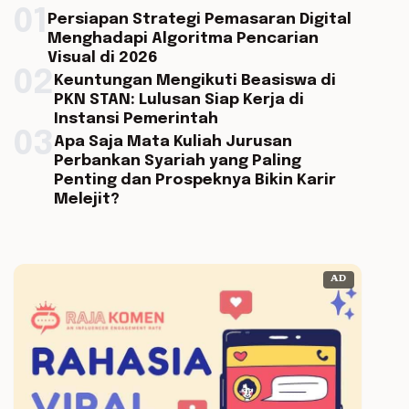
01
Persiapan Strategi Pemasaran Digital
Menghadapi Algoritma Pencarian
Visual di 2026
02
Keuntungan Mengikuti Beasiswa di
PKN STAN: Lulusan Siap Kerja di
Instansi Pemerintah
03
Apa Saja Mata Kuliah Jurusan
Perbankan Syariah yang Paling
Penting dan Prospeknya Bikin Karir
Melejit?
AD