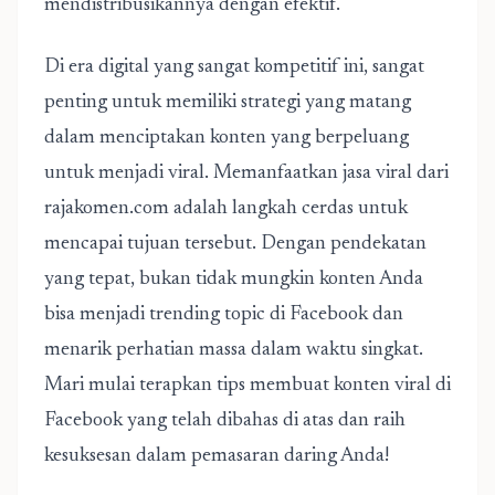
mendistribusikannya dengan efektif.
Di era digital yang sangat kompetitif ini, sangat
penting untuk memiliki strategi yang matang
dalam menciptakan konten yang berpeluang
untuk menjadi viral. Memanfaatkan jasa viral dari
rajakomen.com adalah langkah cerdas untuk
mencapai tujuan tersebut. Dengan pendekatan
yang tepat, bukan tidak mungkin konten Anda
bisa menjadi trending topic di Facebook dan
menarik perhatian massa dalam waktu singkat.
Mari mulai terapkan tips membuat konten viral di
Facebook yang telah dibahas di atas dan raih
kesuksesan dalam pemasaran daring Anda!