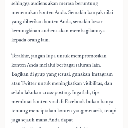
sehingga audiens akan merasa beruntung
menemukan konten Anda. Semakin banyak nilai
yang diberikan konten Anda, semakin besar
kemungkinan audiens akan membagikannya
kepada orang lain.
Terakhir, jangan lupa untuk mempromosikan
konten Anda melalui berbagai saluran lain.
Bagikan di grup yang sesuai, gunakan Instagram
atau Twitter untuk meningkatkan visibilitas, dan
selalu lakukan cross-posting. Ingatlah,
tips
membuat konten viral di Facebook
bukan hanya
tentang menciptakan konten yang menarik, tetapi
juga sejauh mana Anda dapat