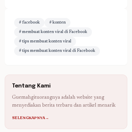
# facebook
# konten
# membuat konten viral di Facebook
# tips membuat konten viral
# tips membuat konten viral di Facebook
Tentang Kami
Guemahgituorangnya adalah website yang
menyediakan berita terbaru dan artikel menarik
SELENGKAPNYA→