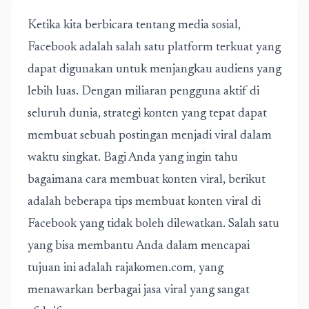
Ketika kita berbicara tentang media sosial,
Facebook adalah salah satu platform terkuat yang
dapat digunakan untuk menjangkau audiens yang
lebih luas. Dengan miliaran pengguna aktif di
seluruh dunia, strategi konten yang tepat dapat
membuat sebuah postingan menjadi viral dalam
waktu singkat. Bagi Anda yang ingin tahu
bagaimana cara membuat konten viral, berikut
adalah beberapa
tips membuat konten viral di
Facebook
yang tidak boleh dilewatkan. Salah satu
yang bisa membantu Anda dalam mencapai
tujuan ini adalah rajakomen.com, yang
menawarkan berbagai jasa viral yang sangat