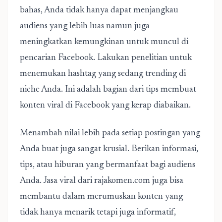
bahas, Anda tidak hanya dapat menjangkau
audiens yang lebih luas namun juga
meningkatkan kemungkinan untuk muncul di
pencarian Facebook. Lakukan penelitian untuk
menemukan hashtag yang sedang trending di
niche Anda. Ini adalah bagian dari tips membuat
konten viral di Facebook yang kerap diabaikan.
Menambah nilai lebih pada setiap postingan yang
Anda buat juga sangat krusial. Berikan informasi,
tips, atau hiburan yang bermanfaat bagi audiens
Anda. Jasa viral dari rajakomen.com juga bisa
membantu dalam merumuskan konten yang
tidak hanya menarik tetapi juga informatif,