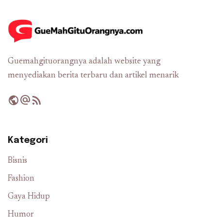
Guemahgituorangnya adalah website yang
menyediakan berita terbaru dan artikel menarik
public
alternate_email
rss_feed
Kategori
Bisnis
Fashion
Gaya Hidup
Humor