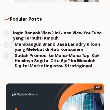
trending_up
Popular Posts
01
Ingin Banyak View? Ini Jasa View YouTube
yang Terbukti Ampuh
02
Membangun Brand Jasa Laundry Kiloan
yang Melekat di Hati Konsumen
03
Sudah Promosi ke Mana-Mana Tapi Kok
Hasilnya Segitu-Gitu Aja? Ini Masalah
Digital Marketing atau Strateginya!
AD