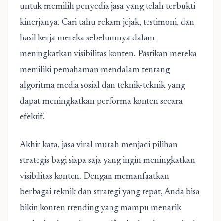
untuk memilih penyedia jasa yang telah terbukti
kinerjanya. Cari tahu rekam jejak, testimoni, dan
hasil kerja mereka sebelumnya dalam
meningkatkan visibilitas konten. Pastikan mereka
memiliki pemahaman mendalam tentang
algoritma media sosial dan teknik-teknik yang
dapat meningkatkan performa konten secara
efektif.
Akhir kata, jasa viral murah menjadi pilihan
strategis bagi siapa saja yang ingin meningkatkan
visibilitas konten. Dengan memanfaatkan
berbagai teknik dan strategi yang tepat, Anda bisa
bikin konten trending yang mampu menarik