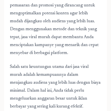
pemasaran
dan promosi yang dirancang untuk
mengoptimalkan potensi konten agar lebih
mudah dijangkau oleh audiens yang lebih luas.
Dengan menggunakan metode dan teknik yang
tepat, jasa viral murah dapat membantu Anda
menciptakan kampanye yang menarik dan cepat
menyebar di berbagai platform.
Salah satu keuntungan utama dari jasa viral
murah adalah kemampuannya dalam
menjangkau audiens yang lebih luas dengan biaya
minimal. Dalam hal ini, Anda tidak perlu
mengeluarkan anggaran besar untuk iklan
berbayar yang sering kali kurang efektif.