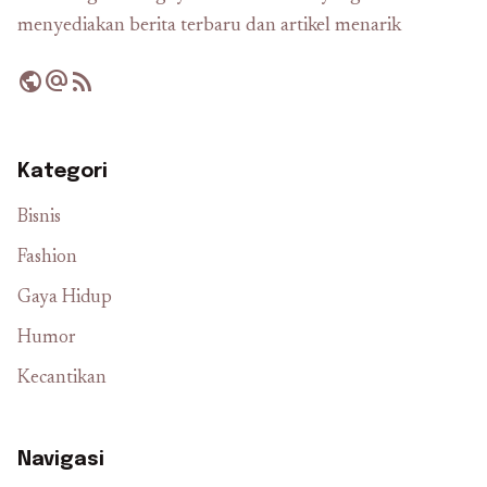
menyediakan berita terbaru dan artikel menarik
public
alternate_email
rss_feed
Kategori
Bisnis
Fashion
Gaya Hidup
Humor
Kecantikan
Navigasi