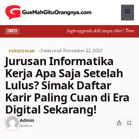
menu
Ingin upgrade skill tanpa ribet? Temukan k
INFO
PENDIDIKAN
•
5 min read
•
November 22, 2025
Jurusan Informatika
Kerja Apa Saja Setelah
Lulus? Simak Daftar
Karir Paling Cuan di Era
Digital Sekarang!
Admin
ios_share
bookmark_add
Author