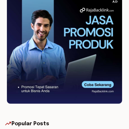
AD
trending_up
Popular Posts